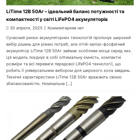
LiTime 12В 50Аг – ідеальний баланс потужності та
компактності у світі LiFePO4 акумуляторів
30 апреля, 2025
Комментариев нет
Сучасний ринок акумуляторних технологій пропонує широкий
вибір рішень для різних потреб, але літій-залізо-фосфатний
акумулятор LiTime 12В 50Аг займає особливе місце серед них.
Ця модель поєднує в собі оптимальну ємність, компактні
розміри та всі переваги передової LiFePO4 технології, що
робить її універсальним вибором для широкого кола завдань.
Технічні характеристики LiTime 12В 50Аг вражають своєю
збалансованістю. Номінальна […]