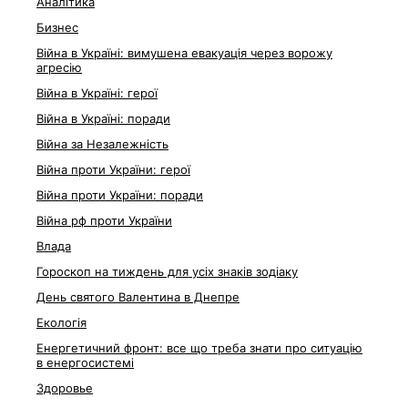
Аналітика
Бизнес
Війна в Україні: вимушена евакуація через ворожу
агресію
Війна в Україні: герої
Війна в Україні: поради
Війна за Незалежність
Війна проти України: герої
Війна проти України: поради
Війна рф проти України
Влада
Гороскоп на тиждень для усіх знаків зодіаку
День святого Валентина в Днепре
Екологія
Енергетичний фронт: все що треба знати про ситуацію
в енергосистемі
Здоровье