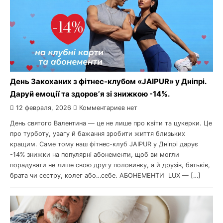
День Закоханих з фітнес-клубом «JAIPUR» у Дніпрі.
Даруй емоції та здоровʼя зі знижкою -14%.
12 февраля, 2026
Комментариев нет
День святого Валентина — це не лише про квіти та цукерки. Це
про турботу, увагу й бажання зробити життя близьких
кращим. Саме тому наш фітнес-клуб JAIPUR у Дніпрі дарує
-14% знижки на популярні абонементи, щоб ви могли
порадувати не лише свою другу половинку, а й друзів, батьків,
брата чи сестру, колег або…себе. АБОНЕМЕНТИ LUX — […]