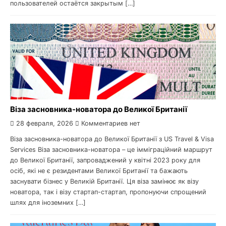
пользователей остаётся закрытым […]
Віза засновника-новатора до Великої Британії
28 февраля, 2026
Комментариев нет
Віза засновника-новатора до Великої Британії з US Travel & Visa
Services Віза засновника-новатора – це імміграційний маршрут
до Великої Британії, запроваджений у квітні 2023 року для
осіб, які не є резидентами Великої Британії та бажають
заснувати бізнес у Великій Британії. Ця віза замінює як візу
новатора, так і візу стартап-стартап, пропонуючи спрощений
шлях для іноземних […]