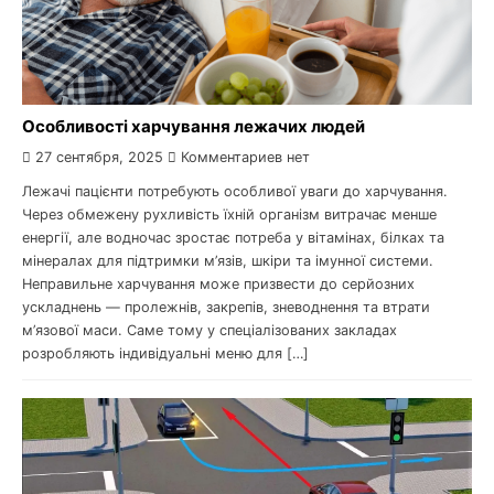
Особливості харчування лежачих людей
27 сентября, 2025
Комментариев нет
Лежачі пацієнти потребують особливої уваги до харчування.
Через обмежену рухливість їхній організм витрачає менше
енергії, але водночас зростає потреба у вітамінах, білках та
мінералах для підтримки м’язів, шкіри та імунної системи.
Неправильне харчування може призвести до серйозних
ускладнень — пролежнів, закрепів, зневоднення та втрати
м’язової маси. Саме тому у спеціалізованих закладах
розробляють індивідуальні меню для […]