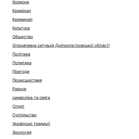
Корисне
Кримінал
Криминал
Культура
Общество
Оперативна ситуація Дніпропетровської області
Політика
Политика
Пригоди
Происшествия
Разное
символіка та свята
Спорт
Суспільство
Українські традиції
Экология