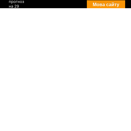
28 июля, 2026
Комментариев нет
Мова сайту
Комментарии
Погода в Днепре сегодня: прогноз на 29
июля
29 августа, 2021
Комментариев нет
Три случая инфицирования: статистика
по COVID-19 в Днепре на утро 29 июля
29 августа, 2021
Комментариев нет
Пробки в Днепре: какие улицы сейчас