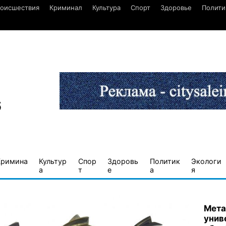
оисшествия
Криминал
Культура
Спорт
Здоровье
Полити
6
Кримина
Культур
Спор
Здоровь
Политик
Экологи
а
т
е
а
я
Мета
унив