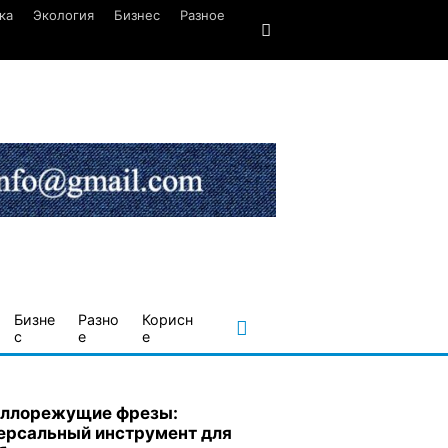
ка
Экология
Бизнес
Разное
Бизне
Разно
Корисн
с
е
е
ллорежущие фрезы:
ерсальный инструмент для