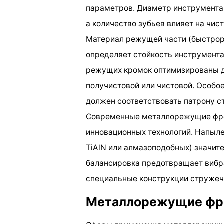
параметров. Диаметр инструмента 
а количество зубьев влияет на чис
Материал режущей части (быстрор
определяет стойкость инструмента
режущих кромок оптимизированы дл
получистовой или чистовой. Особое
должен соответствовать патрону с
Современные металлорежущие фре
инновационных технологий. Напылен
TiAlN или алмазоподобных) значит
балансировка предотвращает вибра
специальные конструкции стружечн
Металлорежущие фре