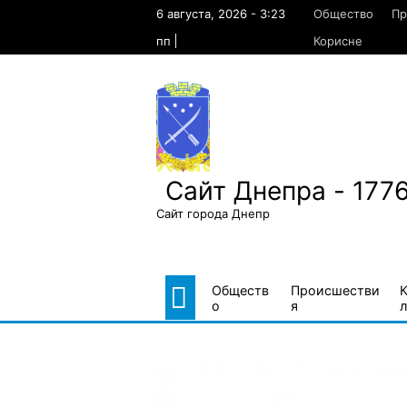
Skip
6 августа, 2026 - 3:23
Общество
Пр
to
content
пп
Корисне
Сайт Днепра - 177
Сайт города Днепр
Обществ
Происшестви
о
я
л