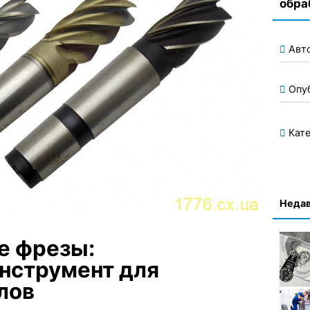
обра
Авт
Опу
Кате
Недав
 фрезы:
нструмент для
лов