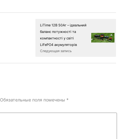
LiTime 12В 50Аг – ідеальний
баланс потужності та
компактності у світі
LiFePO4 акумуляторів
Следующая запись
Обязательные поля помечены
*