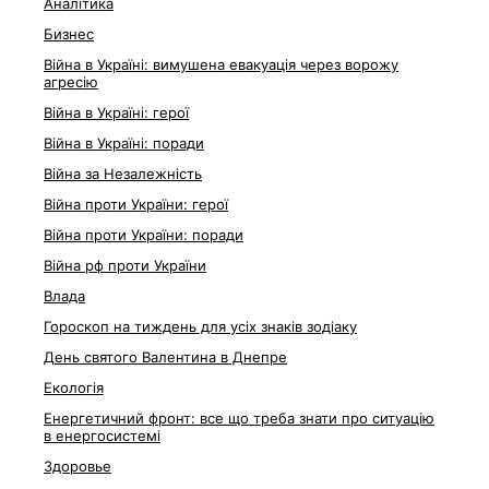
Аналітика
Бизнес
Війна в Україні: вимушена евакуація через ворожу
агресію
Війна в Україні: герої
Війна в Україні: поради
Війна за Незалежність
Війна проти України: герої
Війна проти України: поради
Війна рф проти України
Влада
Гороскоп на тиждень для усіх знаків зодіаку
День святого Валентина в Днепре
Екологія
Енергетичний фронт: все що треба знати про ситуацію
в енергосистемі
Здоровье