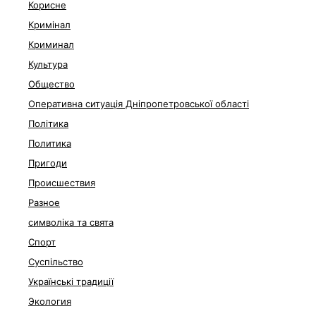
Корисне
Кримінал
Криминал
Культура
Общество
Оперативна ситуація Дніпропетровської області
Політика
Политика
Пригоди
Происшествия
Разное
символіка та свята
Спорт
Суспільство
Українські традиції
Экология