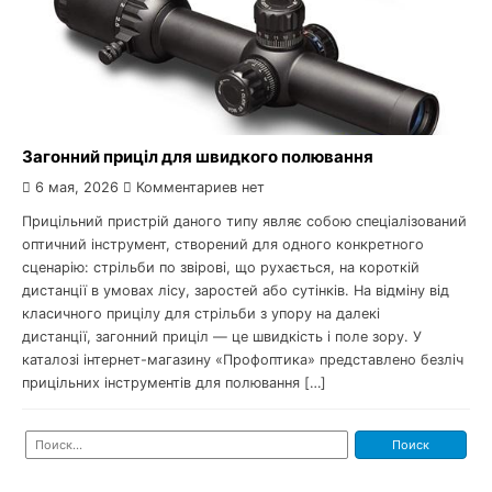
Загонний приціл для швидкого полювання
6 мая, 2026
Комментариев нет
Прицільний пристрій даного типу являє собою спеціалізований
оптичний інструмент, створений для одного конкретного
сценарію: стрільби по звірові, що рухається, на короткій
дистанції в умовах лісу, заростей або сутінків. На відміну від
класичного прицілу для стрільби з упору на далекі
дистанції, загонний приціл — це швидкість і поле зору. У
каталозі інтернет-магазину «Профоптика» представлено безліч
прицільних інструментів для полювання […]
Найти: