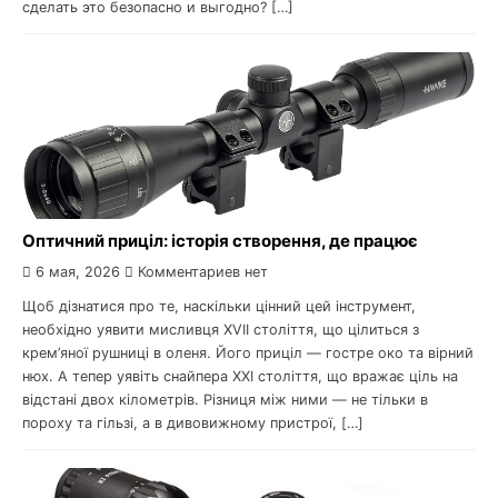
сделать это безопасно и выгодно? […]
Оптичний приціл: історія створення, де працює
6 мая, 2026
Комментариев нет
Щоб дізнатися про те, наскільки цінний цей інструмент,
необхідно уявити мисливця XVII століття, що цілиться з
крем’яної рушниці в оленя. Його приціл — гостре око та вірний
нюх. А тепер уявіть снайпера XXI століття, що вражає ціль на
відстані двох кілометрів. Різниця між ними — не тільки в
пороху та гільзі, а в дивовижному пристрої, […]