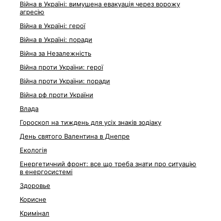
Війна в Україні: вимушена евакуація через ворожу
агресію
Війна в Україні: герої
Війна в Україні: поради
Війна за Незалежність
Війна проти України: герої
Війна проти України: поради
Війна рф проти України
Влада
Гороскоп на тиждень для усіх знаків зодіаку
День святого Валентина в Днепре
Екологія
Енергетичний фронт: все що треба знати про ситуацію
в енергосистемі
Здоровье
Корисне
Кримінал