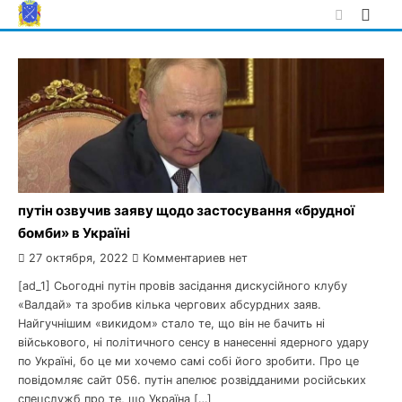
Skip
to
content
путін озвучив заяву щодо застосування «брудної
бомби» в Україні
27 октября, 2022
Комментариев нет
[ad_1] Сьогодні путін провів засідання дискусійного клубу
«Валдай» та зробив кілька чергових абсурдних заяв.
Найгучнішим «викидом» стало те, що він не бачить ні
військового, ні політичного сенсу в нанесенні ядерного удару
по Україні, бо це ми хочемо самі собі його зробити. Про це
повідомляє сайт 056. путін апелює розвідданими російських
спецслужб про те, що Україна […]