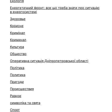
Екологія
Енергетичний фронт: все що треба знати про ситуацію
в енергосистемі
Здоровье
Корисне
Кримінал
Криминал
Культура
Общество
Оперативна ситуація Дніпропетровської області
Політика
Политика
Пригоди
Происшествия
Разное
символіка та свята
Спорт