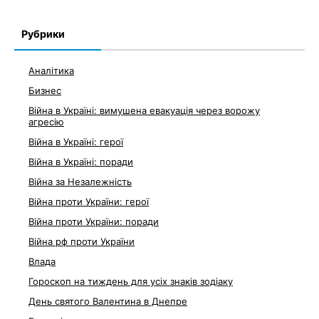
Рубрики
Аналітика
Бизнес
Війна в Україні: вимушена евакуація через ворожу
агресію
Війна в Україні: герої
Війна в Україні: поради
Війна за Незалежність
Війна проти України: герої
Війна проти України: поради
Війна рф проти України
Влада
Гороскоп на тиждень для усіх знаків зодіаку
День святого Валентина в Днепре