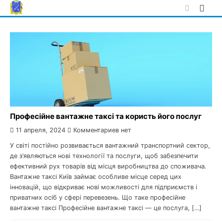
Skip
to
content
Професійне вантажне таксі та користь його послуг
11 апреля, 2024
Комментариев нет
У світі постійно розвивається вантажний транспортний сектор,
де з’являються нові технології та послуги, щоб забезпечити
ефективний рух товарів від місця виробництва до споживача.
Вантажне таксі Київ займає особливе місце серед цих
інновацій, що відкриває нові можливості для підприємств і
приватних осіб у сфері перевезень. Що таке професійне
вантажне таксі Професійне вантажне таксі — це послуга, […]