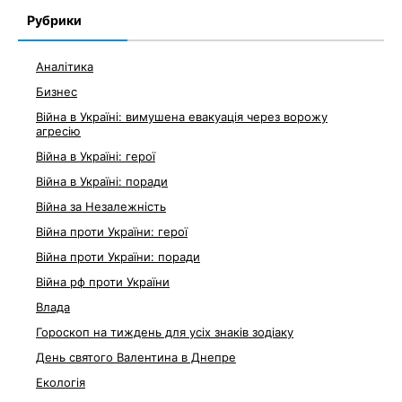
Рубрики
Аналітика
Бизнес
Війна в Україні: вимушена евакуація через ворожу
агресію
Війна в Україні: герої
Війна в Україні: поради
Війна за Незалежність
Війна проти України: герої
Війна проти України: поради
Війна рф проти України
Влада
Гороскоп на тиждень для усіх знаків зодіаку
День святого Валентина в Днепре
Екологія