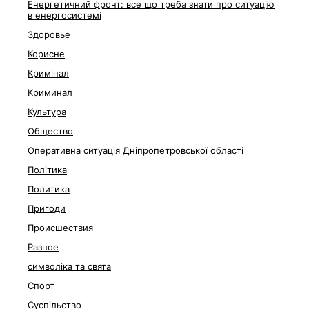
Енергетичний фронт: все що треба знати про ситуацію
в енергосистемі
Здоровье
Корисне
Кримінал
Криминал
Культура
Общество
Оперативна ситуація Дніпропетровської області
Політика
Политика
Пригоди
Происшествия
Разное
символіка та свята
Спорт
Суспільство