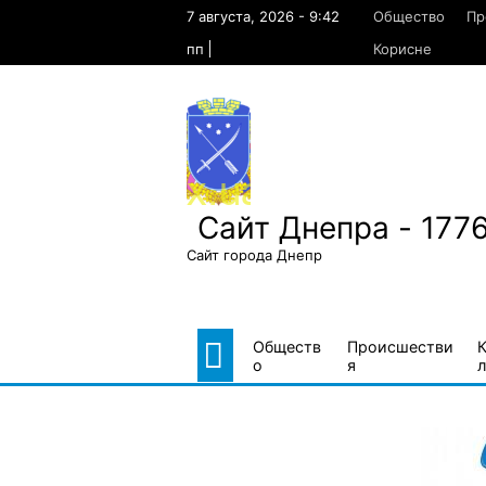
Skip
7 августа, 2026 - 9:42
Общество
Пр
to
content
пп
Корисне
Сайт Днепра - 177
Сайт города Днепр
Обществ
Происшестви
о
я
л