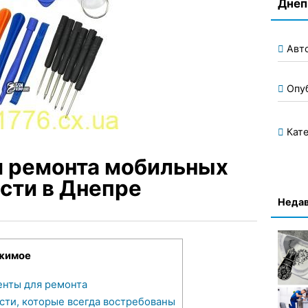
Днеп
Авт
Опу
Кате
я ремонта мобильных
сти в Днепре
Недав
жимое
енты для ремонта
ти, которые всегда востребованы