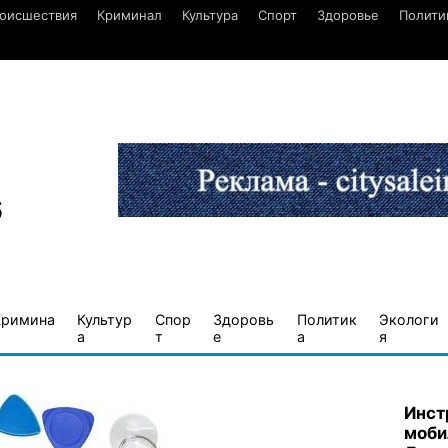
оисшествия
Криминал
Культура
Спорт
Здоровье
Полити
6
Кримина
Культур
Спор
Здоровь
Политик
Экологи
а
т
е
а
я
Инст
моби