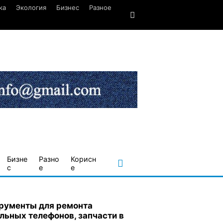
ка
Экология
Бизнес
Разное
Бизне
Разно
Корисн
с
е
е
рументы для ремонта
льных телефонов, запчасти в