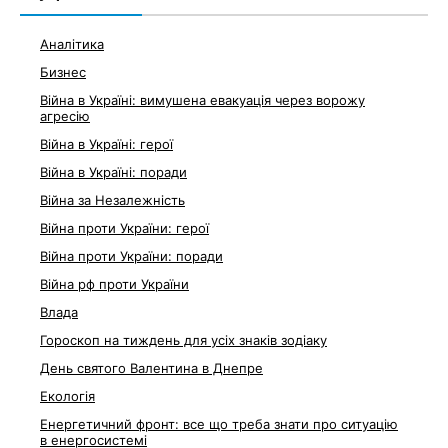
Аналітика
Бизнес
Війна в Україні: вимушена евакуація через ворожу
агресію
Війна в Україні: герої
Війна в Україні: поради
Війна за Незалежність
Війна проти України: герої
Війна проти України: поради
Війна рф проти України
Влада
Гороскоп на тиждень для усіх знаків зодіаку
День святого Валентина в Днепре
Екологія
Енергетичний фронт: все що треба знати про ситуацію
в енергосистемі