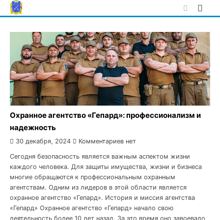
Skip
to
content
Охранное агентство «Гепард»: профессионализм и
надежность
30 декабря, 2024
Комментариев нет
Сегодня безопасность является важным аспектом жизни
каждого человека. Для защиты имущества, жизни и бизнеса
многие обращаются к профессиональным охранным
агентствам. Одним из лидеров в этой области является
охранное агентство «Гепард». История и миссия агентства
«Гепард» Охранное агентство «Гепард» начало свою
деятельность более 10 лет назад. За это время оно завоевало