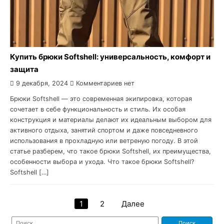
Купить брюки Softshell: универсальность, комфорт и
защита
9 декабря, 2024
Комментариев нет
Брюки Softshell — это современная экипировка, которая
сочетает в себе функциональность и стиль. Их особая
конструкция и материалы делают их идеальным выбором для
активного отдыха, занятий спортом и даже повседневного
использования в прохладную или ветреную погоду. В этой
статье разберем, что такое брюки Softshell, их преимущества,
особенности выбора и ухода. Что такое брюки Softshell?
Softshell […]
1
2
Далее
Навигация
Найти: