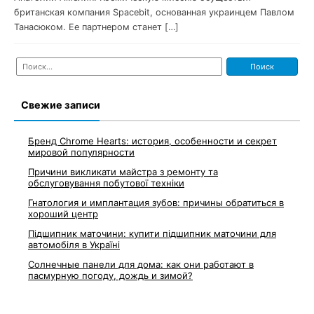
британская компания Spacebit, основанная украинцем Павлом
Танасюком. Ее партнером станет […]
Найти:
Свежие записи
Бренд Chrome Hearts: история, особенности и секрет
мировой популярности
Причини викликати майстра з ремонту та
обслуговування побутової техніки
Гнатология и имплантация зубов: причины обратиться в
хороший центр
Підшипник маточини: купити підшипник маточини для
автомобіля в Україні
Солнечные панели для дома: как они работают в
пасмурную погоду, дождь и зимой?