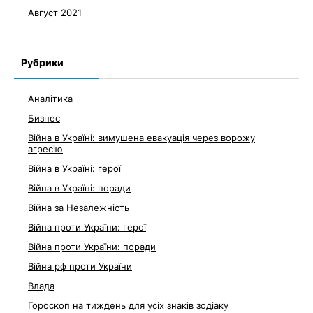
Август 2021
Рубрики
Аналітика
Бизнес
Війна в Україні: вимушена евакуація через ворожу
агресію
Війна в Україні: герої
Війна в Україні: поради
Війна за Незалежність
Війна проти України: герої
Війна проти України: поради
Війна рф проти України
Влада
Гороскоп на тиждень для усіх знаків зодіаку