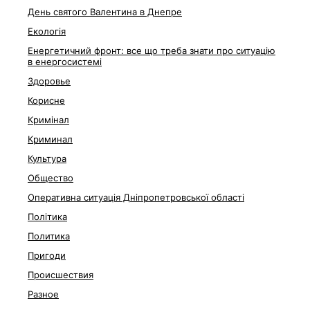
День святого Валентина в Днепре
Екологія
Енергетичний фронт: все що треба знати про ситуацію
в енергосистемі
Здоровье
Корисне
Кримінал
Криминал
Культура
Общество
Оперативна ситуація Дніпропетровської області
Політика
Политика
Пригоди
Происшествия
Разное