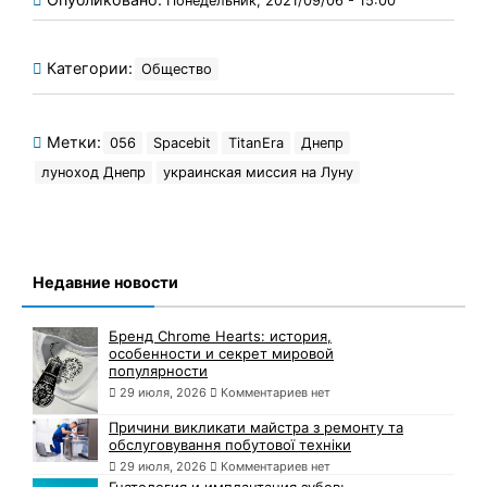
Понедельник, 2021/09/06 - 15:00
Категории:
Общество
Метки:
056
Spacebit
TitanEra
Днепр
луноход Днепр
украинская миссия на Луну
Недавние новости
Бренд Chrome Hearts: история,
особенности и секрет мировой
популярности
29 июля, 2026
Комментариев нет
Причини викликати майстра з ремонту та
обслуговування побутової техніки
29 июля, 2026
Комментариев нет
Гнатология и имплантация зубов: