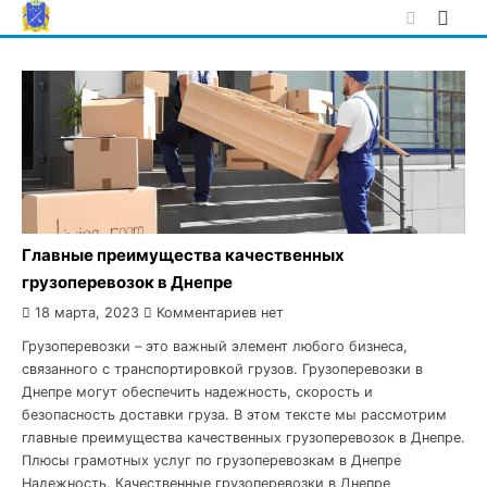
Skip
to
content
Главные преимущества качественных
грузоперевозок в Днепре
18 марта, 2023
Комментариев нет
Грузоперевозки – это важный элемент любого бизнеса,
связанного с транспортировкой грузов. Грузоперевозки в
Днепре могут обеспечить надежность, скорость и
безопасность доставки груза. В этом тексте мы рассмотрим
главные преимущества качественных грузоперевозок в Днепре.
Плюсы грамотных услуг по грузоперевозкам в Днепре
Надежность. Качественные грузоперевозки в Днепре