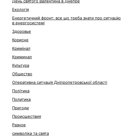
День святого Валентина в Днепре
Екологія
Енергетичний фронт: все що треба знати про ситуацію
в енергосистемі
Здоровье
Корисне
Кримінал
Криминал
Культура
Общество
Оперативна ситуація Дніпропетровської області
Політика
Политика
Пригоди
Происшествия
Разное
символіка та свята