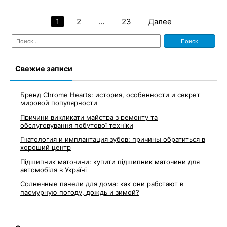
1
2
…
23
Далее
Навигация
Найти:
по
записям
Свежие записи
Бренд Chrome Hearts: история, особенности и секрет
мировой популярности
Причини викликати майстра з ремонту та
обслуговування побутової техніки
Гнатология и имплантация зубов: причины обратиться в
хороший центр
Підшипник маточини: купити підшипник маточини для
автомобіля в Україні
Солнечные панели для дома: как они работают в
пасмурную погоду, дождь и зимой?