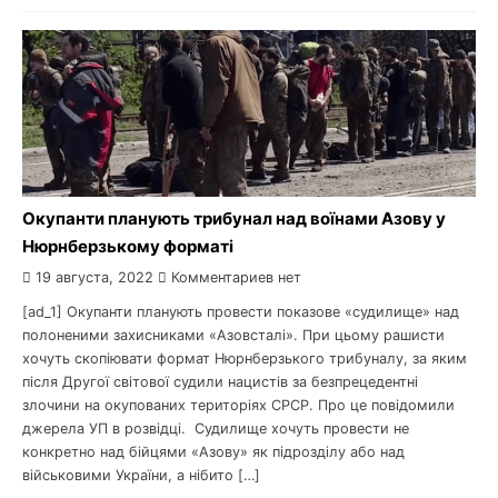
Окупанти планують трибунал над воїнами Азову у
Нюрнберзькому форматі
19 августа, 2022
Комментариев нет
[ad_1] Окупанти планують провести показове «судилище» над
полоненими захисниками «Азовсталі». При цьому рашисти
хочуть скопіювати формат Нюрнберзького трибуналу, за яким
після Другої світової судили нацистів за безпрецедентні
злочини на окупованих територіях СРСР. Про це повідомили
джерела УП в розвідці. Судилище хочуть провести не
конкретно над бійцями «Азову» як підрозділу або над
військовими України, а нібито […]