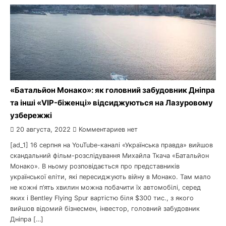
«Батальйон Монако»: як головний забудовник Дніпра
та інші «VIP-біженці» відсиджуються на Лазуровому
узбережжі
20 августа, 2022
Комментариев нет
[ad_1] 16 серпня на YouTube-каналі «Українська правда» вийшов
скандальний фільм-розслідування Михайла Ткача «Батальйон
Монако». В ньому розповідається про представників
української еліти, які пересиджують війну в Монако. Там мало
не кожні п’ять хвилин можна побачити їх автомобілі, серед
яких і Bentley Flying Spur вартістю біля $300 тис., з якого
вийшов відомий бізнесмен, інвестор, головний забудовник
Дніпра […]