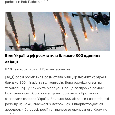
работы в Bolt Работа в […]
Біля України рф розмістила близько 800 одиниць
авіації
16 сентября, 2022
Комментариев нет
[ad_1] росія розмістила розмістила біля українських кордонів
близько 800 літаків та гелікоптерів. Вони розміщуються на
території рф, у Криму та білорусі. Про це повідомив речник
Повітряних сил Юрія Ігната під час брифінгу. «Противник
зосередив навколо України близько 800 літальних апаратів, які
розміщено на 40 військових летовищах. Використовуються
аеродроми білорусі, росії та тимчасово окупованого Криму»,
— […]