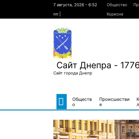
Skip
7 августа, 2026 - 6:52
Общество
Пр
to
content
пп
Корисне
Сайт Днепра - 177
Сайт города Днепр
Обществ
Происшестви
о
я
л