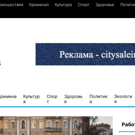
оисшествия
Криминал
Культура
Спорт
Здоровье
Полити
6
Кримина
Культур
Спор
Здоровь
Политик
Экологи
а
т
е
а
я
Рабо