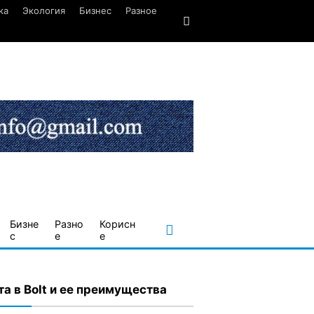
ка
Экология
Бизнес
Разное
Бизне
Разно
Корисн
с
е
е
та в Bolt и ее преимущества