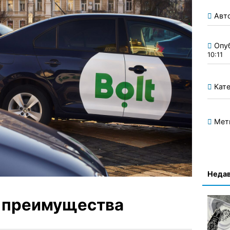
Авт
Опу
10:11
Кате
Мет
Недав
ее преимущества