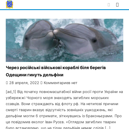
Skip
to
content
Через російські військові кораблі біля берегів
Одещини гинуть дельфіни
28 апреля, 2022
Комментариев нет
[ad_1] Від початку повномасштабної війни росії проти України на
узбережжі Чорного моря знаходять загиблих морських
ссавців. Вони страждають від флоту рф. На нетипові причини
смерті тварин вказує відсутність зовнішніх ушкоджень, які
дельфіни могли б отримати, зіткнувшись із браконьєрами. Про
це повідомив еколог Іван Русєв. «Оглядом загиблих тварин
було встановлено, що на тілах дельфінів немає слідів […]