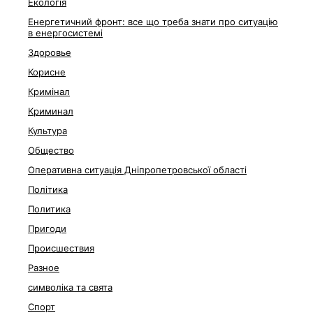
Екологія
Енергетичний фронт: все що треба знати про ситуацію
в енергосистемі
Здоровье
Корисне
Кримінал
Криминал
Культура
Общество
Оперативна ситуація Дніпропетровської області
Політика
Политика
Пригоди
Происшествия
Разное
символіка та свята
Спорт