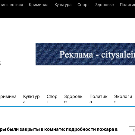
оисшествия
Криминал
Культура
Спорт
Здоровье
Полити
6
Кримина
Культур
Спор
Здоровь
Политик
Экологи
а
т
е
а
я
Най
ры были закрыты в комнате: подробности пожара в