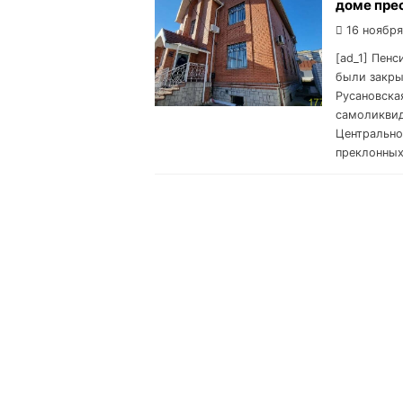
доме пре
16 ноября
[ad_1] Пен
были закры
Русановска
самоликвид
Центрально
преклонных