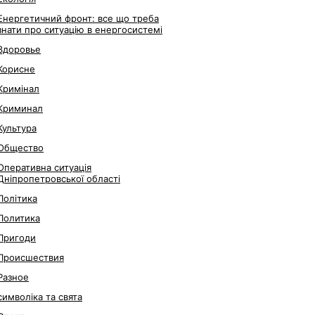
Енергетичний фронт: все що треба
знати про ситуацію в енергосистемі
Здоровье
Корисне
Кримінал
Криминал
Культура
Общество
Оперативна ситуація
Дніпропетровської області
Політика
Политика
Пригоди
Происшествия
Разное
символіка та свята