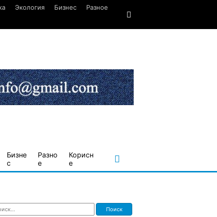
ка
Экология
Бизнес
Разное
Бизне
Разно
Корисн
с
е
е
ти: