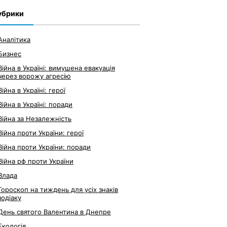
убрики
Аналітика
Бизнес
Війна в Україні: вимушена евакуація
через ворожу агресію
Війна в Україні: герої
Війна в Україні: поради
Війна за Незалежність
Війна проти України: герої
Війна проти України: поради
Війна рф проти України
Влада
Гороскоп на тиждень для усіх знаків
зодіаку
День святого Валентина в Днепре
Екологія