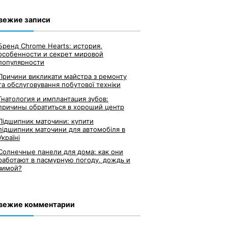
вежие записи
Бренд Chrome Hearts: история,
особенности и секрет мировой
популярности
Причини викликати майстра з ремонту
та обслуговування побутової техніки
Гнатология и имплантация зубов:
причины обратиться в хороший центр
Підшипник маточини: купити
підшипник маточини для автомобіля в
Україні
Солнечные панели для дома: как они
работают в пасмурную погоду, дождь и
зимой?
вежие комментарии