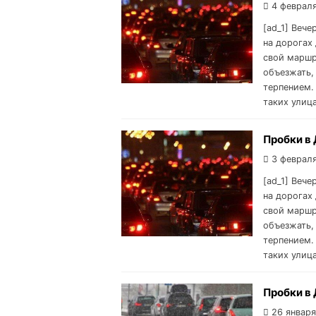
4 февраля
[ad_1] Вече
на дорогах 
свой маршр
объезжать,
терпением.
таких улиц
Пробки в 
3 февраля
[ad_1] Вече
на дорогах 
свой маршр
объезжать,
терпением.
таких улиц
Пробки в 
26 января