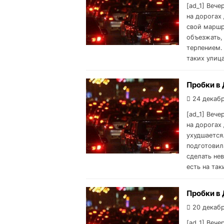
[ad_1] Вече
на дорогах 
свой маршр
объезжать,
терпением.
таких улиц
Пробки в 
24 декабр
[ad_1] Вече
на дорогах 
ухудшается
подготовил
сделать не
есть на та
Пробки в 
20 декабр
[ad_1] Вече