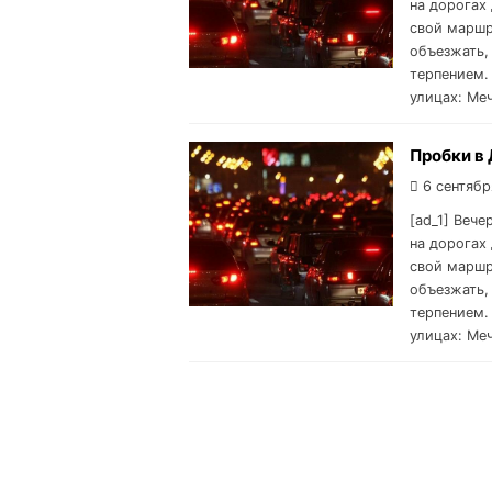
на дорогах 
свой маршр
объезжать,
терпением.
улицах: Ме
Пробки в 
6 сентябр
[ad_1] Вече
на дорогах 
свой маршр
объезжать,
терпением.
улицах: Ме