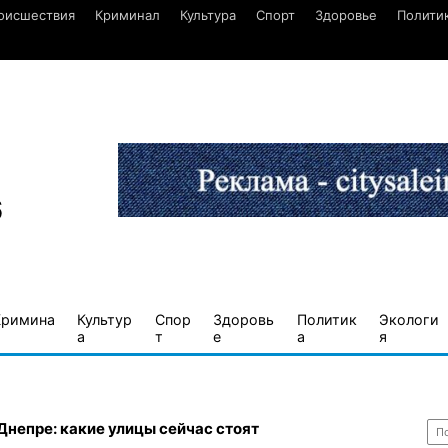
оисшествия
Криминал
Культура
Спорт
Здоровье
Полити
6
Кримина
Культур
Спор
Здоровь
Политик
Экологи
а
т
е
а
я
Най
Днепре: какие улицы сейчас стоят