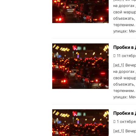
на дорогах 
свой маршр
объезжать,
терпением.
улицах: Ме
Пробки в 
11 октябр
[ad_1] Вече
на дорогах 
свой маршр
объезжать,
терпением.
улицах: Ме
Пробки в 
1 октября
[ad_1] Вече