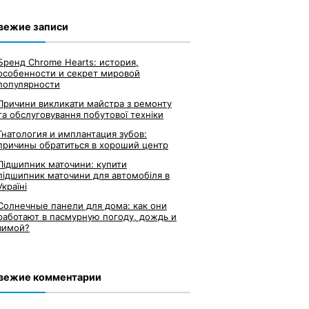
вежие записи
Бренд Chrome Hearts: история,
особенности и секрет мировой
популярности
Причини викликати майстра з ремонту
та обслуговування побутової техніки
Гнатология и имплантация зубов:
причины обратиться в хороший центр
Підшипник маточини: купити
підшипник маточини для автомобіля в
Україні
Солнечные панели для дома: как они
работают в пасмурную погоду, дождь и
зимой?
вежие комментарии