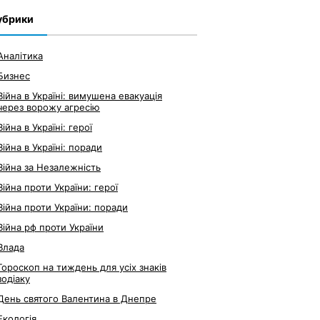
убрики
Аналітика
Бизнес
Війна в Україні: вимушена евакуація
через ворожу агресію
Війна в Україні: герої
Війна в Україні: поради
Війна за Незалежність
Війна проти України: герої
Війна проти України: поради
Війна рф проти України
Влада
Гороскоп на тиждень для усіх знаків
зодіаку
День святого Валентина в Днепре
Екологія