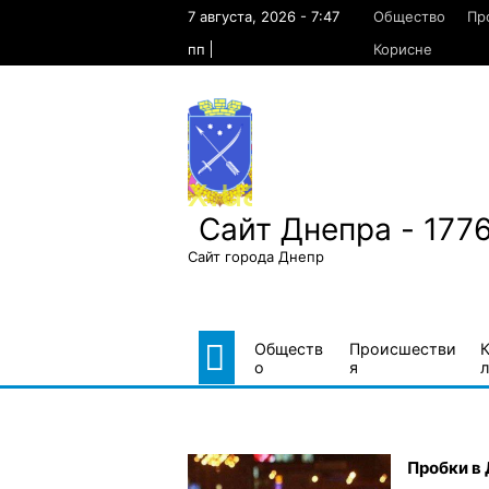
Skip
7 августа, 2026 - 7:47
Общество
Пр
to
content
пп
Корисне
Сайт Днепра - 177
Сайт города Днепр
Обществ
Происшестви
о
я
л
Пробки в 