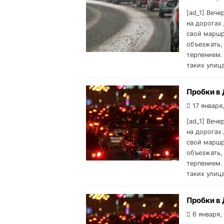
[ad_1] Вече
на дорогах 
свой маршр
объезжать,
терпением.
таких улиц
Пробки в 
17 января
[ad_1] Вече
на дорогах 
свой маршр
объезжать,
терпением.
таких улиц
Пробки в 
6 января,