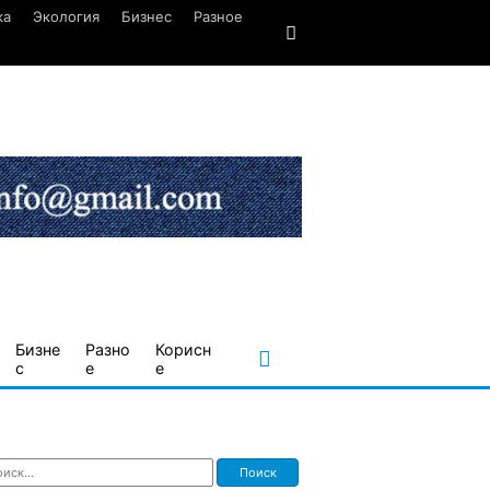
ка
Экология
Бизнес
Разное
Бизне
Разно
Корисн
с
е
е
ти: