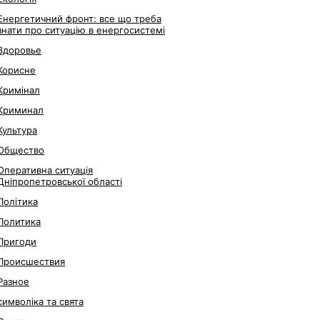
Енергетичний фронт: все що треба
знати про ситуацію в енергосистемі
Здоровье
Корисне
Кримінал
Криминал
Культура
Общество
Оперативна ситуація
Дніпропетровської області
Політика
Политика
Пригоди
Происшествия
Разное
символіка та свята