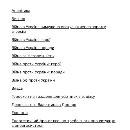
Аналітика
Бизнес
Війна в Україні: вимушена евакуація через ворожу
агресію
Війна в Україні: герої
Війна в Україні: поради
Війна за Незалежність
Війна проти України: герої
Війна проти України: поради
Війна рф проти України
Влада
Гороскоп на тиждень для усіх знаків зодіаку
День святого Валентина в Днепре
Екологія
Енергетичний фронт: все що треба знати про ситуацію
в енергосистемі