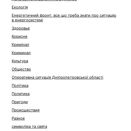
Екологія
Енергетичний фронт: все що треба знати про ситуацію
в енергосистемі
Здоровье
Корисне
Кримінал
Криминал
Культура
Общество
Оперативна ситуація Дніпропетровської області
Політика
Политика
Пригоди
Происшествия
Разное
символіка та свята