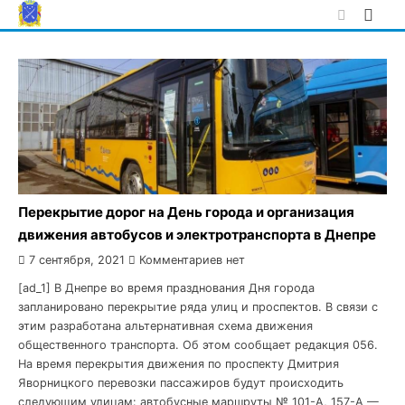
Skip
to
content
Перекрытие дорог на День города и организация
движения автобусов и электротранспорта в Днепре
7 сентября, 2021
Комментариев нет
[ad_1] В Днепре во время празднования Дня города
запланировано перекрытие ряда улиц и проспектов. В связи с
этим разработана альтернативная схема движения
общественного транспорта. Об этом сообщает редакция 056.
На время перекрытия движения по проспекту Дмитрия
Яворницкого перевозки пассажиров будут происходить
следующим улицам: автобусные маршруты № 101-А, 157-А —