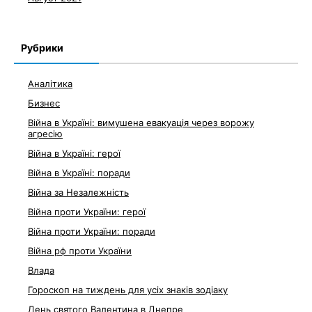
Рубрики
Аналітика
Бизнес
Війна в Україні: вимушена евакуація через ворожу
агресію
Війна в Україні: герої
Війна в Україні: поради
Війна за Незалежність
Війна проти України: герої
Війна проти України: поради
Війна рф проти України
Влада
Гороскоп на тиждень для усіх знаків зодіаку
День святого Валентина в Днепре