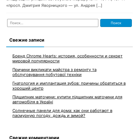
«просп. Дмитрия Яворницкого — ул. Андрея […]
Найти:
Свежие записи
Бренд Chrome Hearts: история, особенности и секрет
мировой популярности
Причини викликати майстра з ремонту та
обслуговування побутової техніки
Гнатология и имплантация зубов: причины обратиться в
хороший центр
Підшипник маточини: купити підшипник маточини для
автомобіля в Україні
Солнечные панели для дома: как они работают в
пасмурную погоду, дождь и зимой?
Свежие комментарии