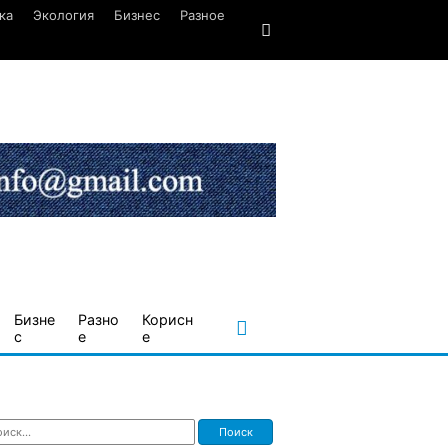
ка
Экология
Бизнес
Разное
Бизне
Разно
Корисн
с
е
е
ти: