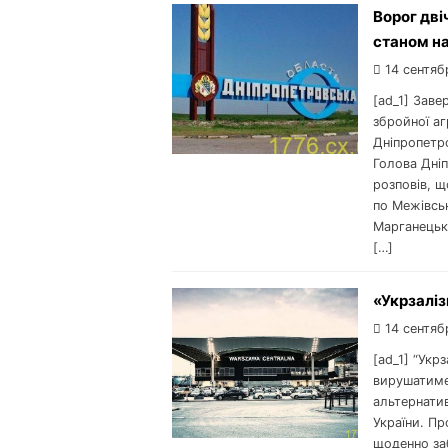
Ворог дві
станом на
14 сентяб
[ad_1] Зав
збройної аг
Дніпропетро
Голова Дніп
розповів, щ
по Межівськ
Марганецьк
[…]
«Укрзаліз
14 сентяб
[ad_1] “Укр
вирушатиме 
альтернати
України. Пр
щоденно за