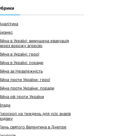
убрики
Аналітика
Бизнес
Війна в Україні: вимушена евакуація
через ворожу агресію
Війна в Україні: герої
Війна в Україні: поради
Війна за Незалежність
Війна проти України: герої
Війна проти України: поради
Війна рф проти України
Влада
Гороскоп на тиждень для усіх знаків
зодіаку
День святого Валентина в Днепре
Екологія