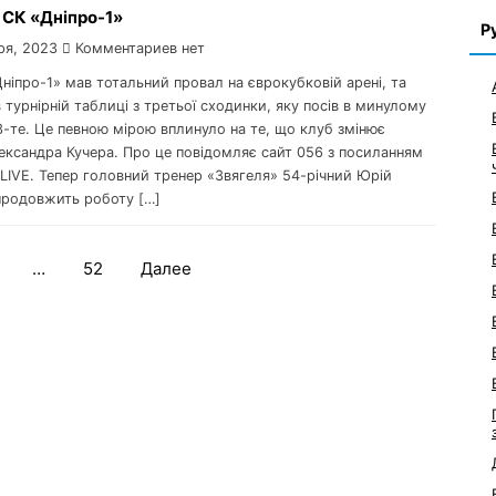
 СК «Дніпро-1»
Р
ря, 2023
Комментариев нет
Дніпро-1» мав тотальний провал на єврокубковій арені, та
 турнірній таблиці з третьої сходинки, яку посів в минулому
13-те. Це певною мірою вплинуло на те, що клуб змінює
ександра Кучера. Про це повідомляє сайт 056 з посиланням
LIVE. Тепер головний тренер «Звягеля» 54-річний Юрій
родовжить роботу […]
…
52
Далее
Навигация
по
записям