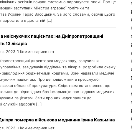
 північних регіонів почали системно вирощувати овочі. Про це
ерший заступник Міністра аграрної політики та
тва України Тарас Висоцький. За його словами, овочів цього
ні виростили в достатній […]
на неіснуючих пацієнтах: на Дніпропетровщині
ь 13 лікарів
ря, 2023
Комментариев нет
Дніпропетровщині директорка медзакладу, залучивши
управління, завідувачів відділень та лікарів, розробила схему
о заволодіння бюджетними коштами. Вони надавали медичні
існуючим пацієнтам. Про це повідомили в пресслужбі
овської обласної прокуратури. Слідством встановлено, що
вносили до відповідних баз інформацію про надання медичних
нуючим пацієнтам. Звіти про них надсилалися до
ї служби здоров’я […]
 Дніпра померла військова медикиня Ірина Казьміна
ря, 2023
Комментариев нет