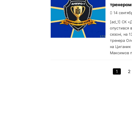
тренером
14 сентяб
[ad_1] СК «
опустився в
сезоні, на 
тренера Ол
на Циганик 
Максимов п
1
2