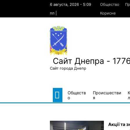
Skip
6 августа, 2026 - 5:09
Общество
Пр
to
content
пп
Корисне
Сайт Днепра - 177
Сайт города Днепр
Обществ
Происшестви
о
я
л
Акції та 