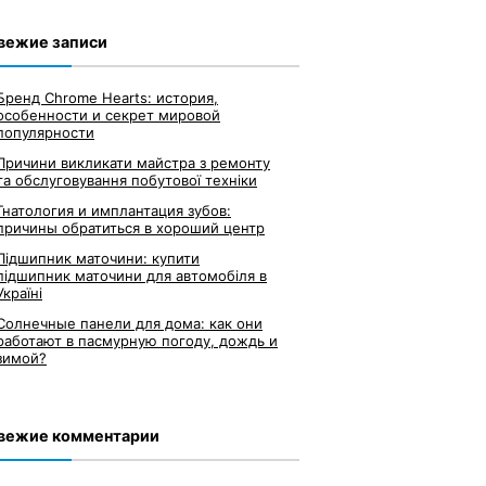
вежие записи
Бренд Chrome Hearts: история,
особенности и секрет мировой
популярности
Причини викликати майстра з ремонту
та обслуговування побутової техніки
Гнатология и имплантация зубов:
причины обратиться в хороший центр
Підшипник маточини: купити
підшипник маточини для автомобіля в
Україні
Солнечные панели для дома: как они
работают в пасмурную погоду, дождь и
зимой?
вежие комментарии