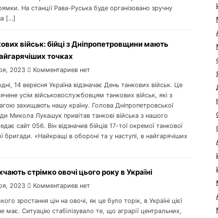
ямки. На станції Рава-Руська буде організовано зручну
а […]
ових військ: бійці з Дніпропетровщини мають
найгарячіших точках
ря, 2023
Комментариев нет
одні, 14 вересня Україна відзначає День танкових військ. Це
ячене усім військовослужбовцям танкових військ, які з
вагою захищають нашу країну. Голова Дніпропетровської
ди Микола Лукашук привітав танкові війська з нашого
редає сайт 056. Він відзначив бійців 17-тої окремої танкової
ї бригади. «Найкращі в обороні та у наступі, в найгарячіших
чають стрімко овочі цього року в Україні
ря, 2023
Комментариев нет
кого зростання цін на овочі, як це було торік, в Україні цієї
не має. Ситуацію стабілізувало те, що аграрії центральних,