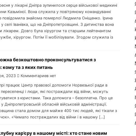
ересня у лікарні Дніпра зупинилося серце військової медикині
рини Казьміної. Вона служила у повітряному командуванні
це повідомила знайома померлої Людмила Оніщенко. Ірина
у селі Іванівка, що на Дніпропетровщині. З дитинства вона
ти лікарем. Довго була хірургом та старшим лейтенантом
ужби, хірургом. Потім її мобілізували. Згодом служила із
можна безкоштовно проконсультуватися з
 кому та з яких питань
ря, 2023
Комментариев нет
іпрі працює Центр правової допомоги Норвезької ради в
м переселенці і люди, які постраждали від війни, можуть
туватися з юристами. Така допомога – безоплатна. Про це
у Дніпропетровській обласній військовій адміністрації.
овщина стала домом для майже 400 тис людей, які тікали з
чок». «Чимало постраждалих від війни і в нашому […]
лубну кар’єру в нашому місті: хто стане новим