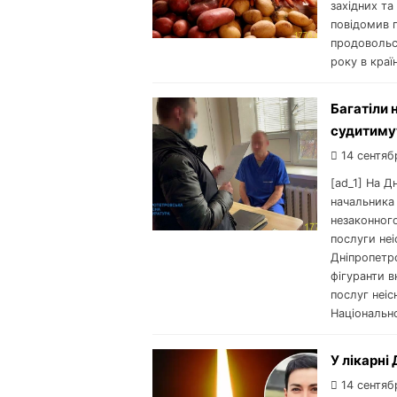
західних та
повідомив п
продовольс
року в краї
Багатіли 
судитимут
14 сентяб
[ad_1] На 
начальника 
незаконног
послуги не
Дніпропетр
фігуранти 
послуг неіс
Національно
У лікарні
14 сентяб