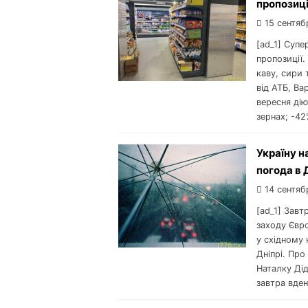
пропозиці
15 сентяб
[ad_1] Суп
пропозиції.
каву, сири 
від АТБ, Ва
вересня дію
зернах; -42
Україну н
погода в 
14 сентяб
[ad_1] Завт
заходу Євро
у східному 
Дніпрі. Про
Наталку Дід
завтра вде