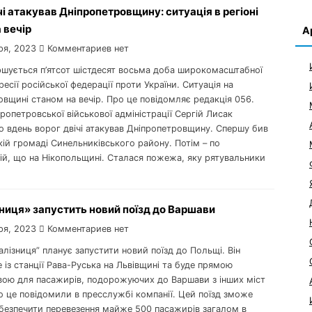
чі атакував Дніпропетровщину: ситуація в регіоні
 вечір
А
ря, 2023
Комментариев нет
ершується п’ятсот шістдесят восьма доба широкомасштабної
ресії російської федерації проти України. Ситуація на
вщині станом на вечір. Про це повідомляє редакція 056.
ропетровської військової адміністрації Сергій Лисак
о вдень ворог двічі атакував Дніпропетровщину. Спершу бив
ій громаді Синельниківського району. Потім – по
ій, що на Нікопольщині. Сталася пожежа, яку рятувальники
ниця» запустить новий поїзд до Варшави
ря, 2023
Комментариев нет
залізниця” планує запустити новий поїзд до Польщі. Він
із станції Рава-Руська на Львівщині та буде прямою
вою для пасажирів, подорожуючих до Варшави з інших міст
о це повідомили в пресслужбі компанії. Цей поїзд зможе
безпечити перевезення майже 500 пасажирів загалом в