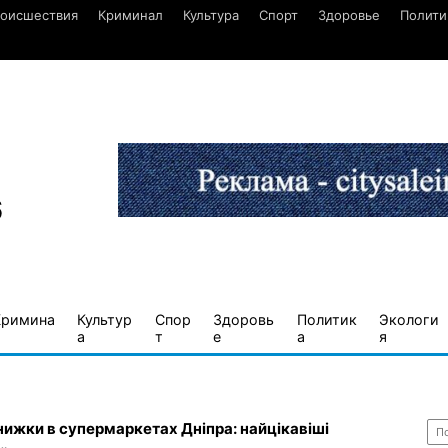
оисшествия
Криминал
Культура
Спорт
Здоровье
Полити
6
Кримина
Культур
Спор
Здоровь
Политик
Экологи
а
т
е
а
я
Най
знижки в супермаркетах Дніпра: найцікавіші