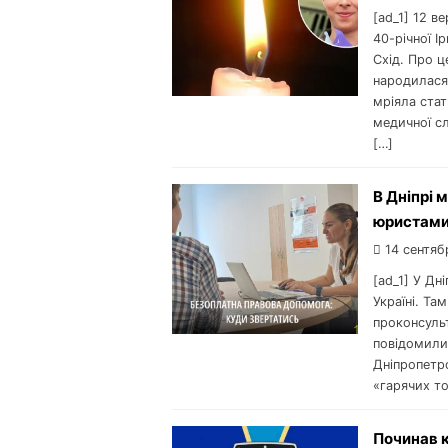
[ad_1] 12 в
40-річної І
Схід. Про 
народилася 
мріяла ста
медичної сл
[…]
В Дніпрі 
юристами:
14 сентяб
[ad_1] У Дн
Україні. Та
проконсуль
повідомили 
Дніпропетр
«гарячих то
Починав к