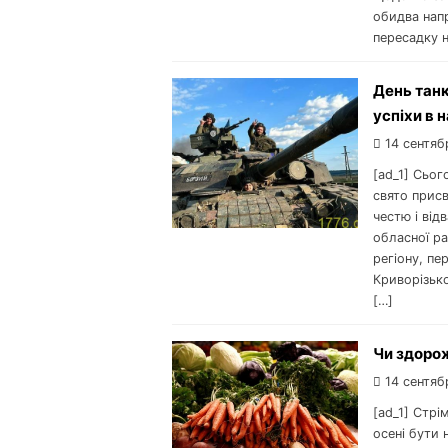
обидва напр
пересадку н
День танк
успіхи в 
14 сентяб
[ad_1] Сьог
свято присв
честю і від
обласної ра
регіону, пе
Криворізько
[…]
Чи здорож
14 сентяб
[ad_1] Стрім
осені бути 