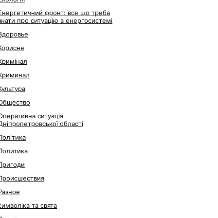
Енергетичний фронт: все що треба
знати про ситуацію в енергосистемі
Здоровье
Корисне
Кримінал
Криминал
Культура
Общество
Оперативна ситуація
Дніпропетровської області
Політика
Политика
Пригоди
Происшествия
Разное
символіка та свята