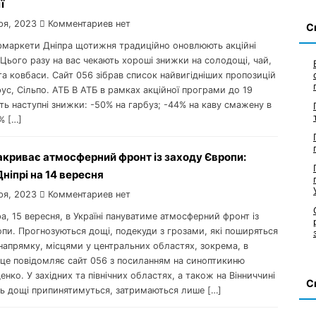
ї
ря, 2023
Комментариев нет
С
ермаркети Дніпра щотижня традиційно оновлюють акційні
 Цього разу на вас чекають хороші знижки на солодощі, чай,
та ковбаси. Сайт 056 зібрав список найвигідніших пропозицій
рус, Сільпо. АТБ В АТБ в рамках акційної програми до 19
ть наступні знижки: -50% на гарбуз; -44% на каву смажену в
% […]
акриває атмосферний фронт із заходу Європи:
Дніпрі на 14 вересня
ря, 2023
Комментариев нет
ра, 15 вересня, в Україні пануватиме атмосферний фронт із
пи. Прогнозуються дощі, подекуди з грозами, які поширяться
напрямку, місцями у центральних областях, зокрема, в
 це повідомляє сайт 056 з посиланням на синоптикиню
енко. У західних та північних областях, а також на Вінниччині
С
нь дощі припинятимуться, затримаються лише […]