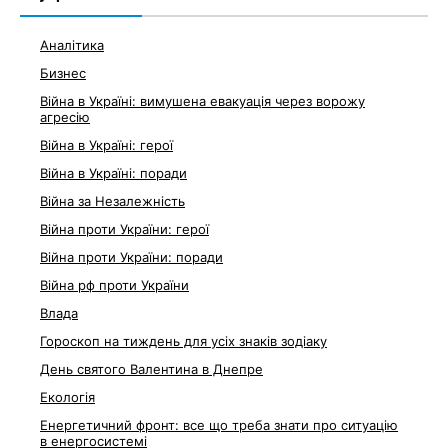
Аналітика
Бизнес
Війна в Україні: вимушена евакуація через ворожу
агресію
Війна в Україні: герої
Війна в Україні: поради
Війна за Незалежність
Війна проти України: герої
Війна проти України: поради
Війна рф проти України
Влада
Гороскоп на тиждень для усіх знаків зодіаку
День святого Валентина в Днепре
Екологія
Енергетичний фронт: все що треба знати про ситуацію
в енергосистемі