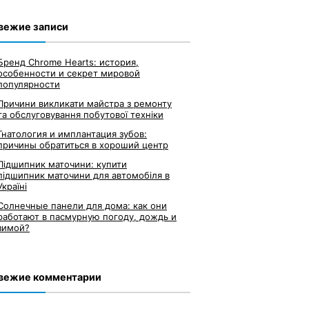
вежие записи
Бренд Chrome Hearts: история,
особенности и секрет мировой
популярности
Причини викликати майстра з ремонту
та обслуговування побутової техніки
Гнатология и имплантация зубов:
причины обратиться в хороший центр
Підшипник маточини: купити
підшипник маточини для автомобіля в
Україні
Солнечные панели для дома: как они
работают в пасмурную погоду, дождь и
зимой?
вежие комментарии