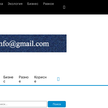
ка
Экология
Бизнес
Разное
Бизне
Разно
Корисн
с
е
е
ти: