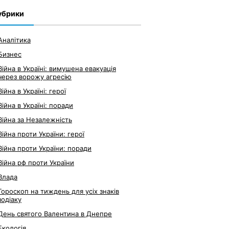
убрики
Аналітика
Бизнес
Війна в Україні: вимушена евакуація
через ворожу агресію
Війна в Україні: герої
Війна в Україні: поради
Війна за Незалежність
Війна проти України: герої
Війна проти України: поради
Війна рф проти України
Влада
Гороскоп на тиждень для усіх знаків
зодіаку
День святого Валентина в Днепре
Екологія