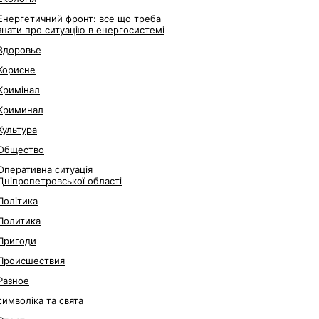
Енергетичний фронт: все що треба
знати про ситуацію в енергосистемі
Здоровье
Корисне
Кримінал
Криминал
Культура
Общество
Оперативна ситуація
Дніпропетровської області
Політика
Политика
Пригоди
Происшествия
Разное
символіка та свята