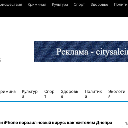
оисшествия
Криминал
Культура
Спорт
Здоровье
Полити
6
Кримина
Культур
Спор
Здоровь
Политик
Экологи
а
т
е
а
я
Най
и iPhone поразил новый вирус: как жителям Днепра