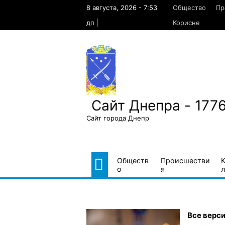
Skip
8 августа, 2026 - 7:53
Общество
Пр
to
content
дп
Корисне
Сайт Днепра - 177
Сайт города Днепр
Обществ
Происшестви
о
я
л
Все верси