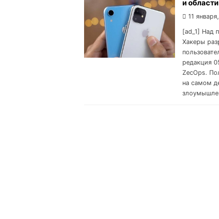
и области
11 января
[ad_1] Над 
Хакеры раз
пользовате
редакция 0
ZecOps. По
на самом д
злоумышлен