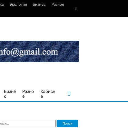
ка
Экология
Бизнес
Разное
Бизне
Разно
Корисн
с
е
е
ти: