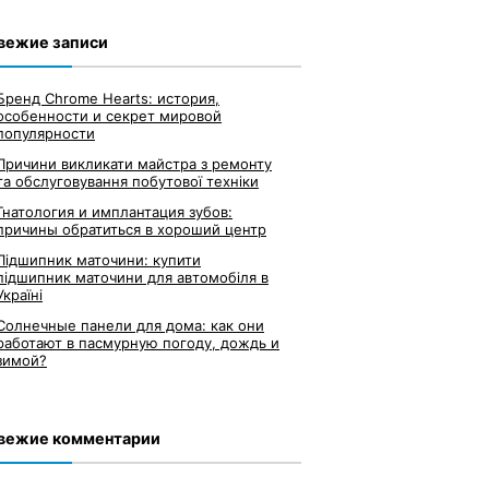
вежие записи
Бренд Chrome Hearts: история,
особенности и секрет мировой
популярности
Причини викликати майстра з ремонту
та обслуговування побутової техніки
Гнатология и имплантация зубов:
причины обратиться в хороший центр
Підшипник маточини: купити
підшипник маточини для автомобіля в
Україні
Солнечные панели для дома: как они
работают в пасмурную погоду, дождь и
зимой?
вежие комментарии