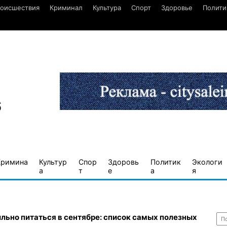
оисшествия
Криминал
Культура
Спорт
Здоровье
Полити
6
Кримина
Культур
Спор
Здоровь
Политик
Экологи
а
т
е
а
я
Най
льно питаться в сентябре: список самых полезных