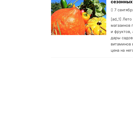
сезонных
7 сентябр
[ad_1] Лето
магазинов 
и фруктов, 
дары садов
витаминов 
цена на нег