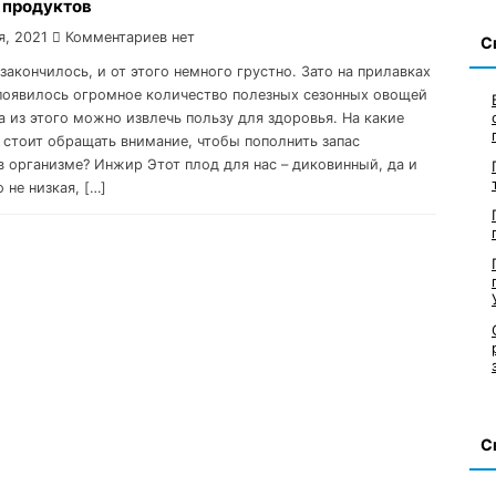
 продуктов
я, 2021
Комментариев нет
С
 закончилось, и от этого немного грустно. Зато на прилавках
появилось огромное количество полезных сезонных овощей
а из этого можно извлечь пользу для здоровья. На какие
 стоит обращать внимание, чтобы пополнить запас
в организме? Инжир Этот плод для нас – диковинный, да и
о не низкая, […]
С