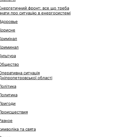
Енергетичний фронт: все що треба
знати про ситуацію в енергосистемі
Здоровье
Корисне
Кримінал
Криминал
Культура
Общество
Оперативна ситуація
Дніпропетровської області
Політика
Политика
Пригоди
Происшествия
Разное
символіка та свята