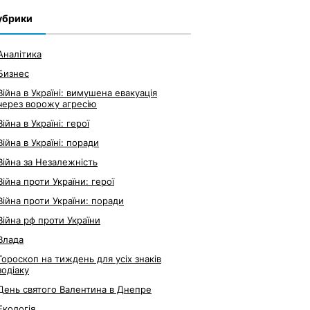
убрики
Аналітика
Бизнес
Війна в Україні: вимушена евакуація
через ворожу агресію
Війна в Україні: герої
Війна в Україні: поради
Війна за Незалежність
Війна проти України: герої
Війна проти України: поради
Війна рф проти України
Влада
Гороскоп на тиждень для усіх знаків
зодіаку
День святого Валентина в Днепре
Екологія