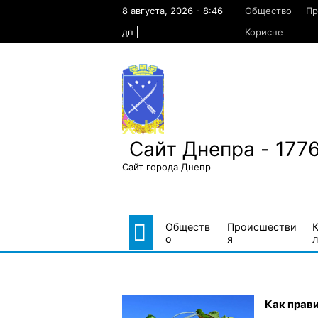
Skip
8 августа, 2026 - 8:46
Общество
Пр
to
content
дп
Корисне
Сайт Днепра - 177
Сайт города Днепр
Обществ
Происшестви
о
я
л
Как прави