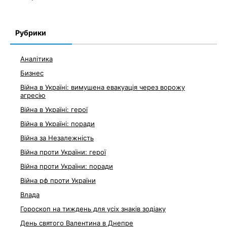
Рубрики
Аналітика
Бизнес
Війна в Україні: вимушена евакуація через ворожу
агресію
Війна в Україні: герої
Війна в Україні: поради
Війна за Незалежність
Війна проти України: герої
Війна проти України: поради
Війна рф проти України
Влада
Гороскоп на тиждень для усіх знаків зодіаку
День святого Валентина в Днепре