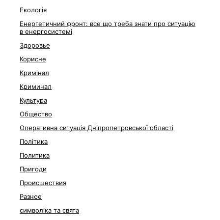
Екологія
Енергетичний фронт: все що треба знати про ситуацію
в енергосистемі
Здоровье
Корисне
Кримінал
Криминал
Культура
Общество
Оперативна ситуація Дніпропетровської області
Політика
Политика
Пригоди
Происшествия
Разное
символіка та свята