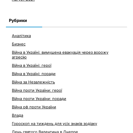
Рубрики
Аналітика
Бизнес
Війна в Україні: вимушена евакуація через ворожу
агресію
Війна в Україні: герої
Війна в Україні: поради
Війна за Незалежність
Війна проти України: герої
Війна проти України: поради
Війна рф проти України
Влада
Гороскоп на тиждень для усіх знаків зодіаку
День святого Валентина в Днепре