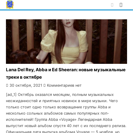
Skip
to
content
Lana Del Rey, Abba и Ed Sheeran: новые музыкальные
треки в октябре
30 октября, 2021
Комментариев нет
[ad_1] Октябрь оказался месяцем, полным музыкальных
неожиданностей и приятных новинок в мире музыки. Чего
только стоит одно только возвращение группы Abba и
несколько сольных альбомов самых популярных поп-
исполнителей! Группа Abba «Voyage» Легендарная Abba
выпустит новый альбом спустя 40 лет с их последнего релиза.
Официальная дата выпуска альбома Voyage — 5 ноября, но