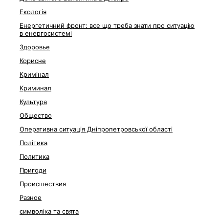
Екологія
Енергетичний фронт: все що треба знати про ситуацію
в енергосистемі
Здоровье
Корисне
Кримінал
Криминал
Культура
Общество
Оперативна ситуація Дніпропетровської області
Політика
Политика
Пригоди
Происшествия
Разное
символіка та свята