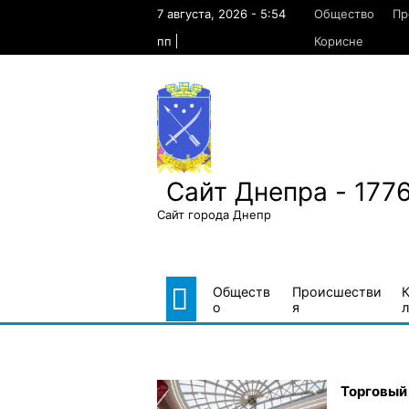
Skip
7 августа, 2026 - 5:54
Общество
Пр
to
content
пп
Корисне
Сайт Днепра - 177
Сайт города Днепр
Обществ
Происшестви
о
я
л
Торговый 