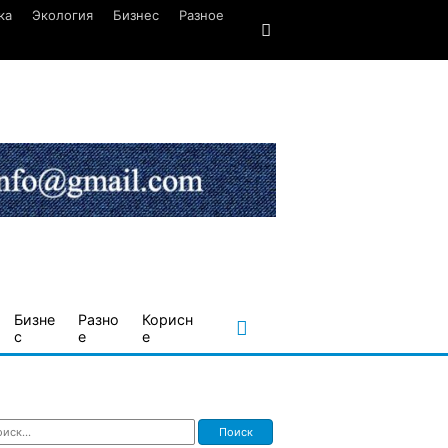
ка
Экология
Бизнес
Разное
Бизне
Разно
Корисн
с
е
е
ти: