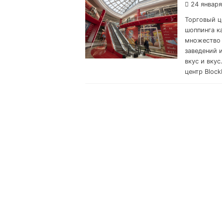
24 января
Торговый це
шоппинга к
множество 
заведений 
вкус и вку
центр Block