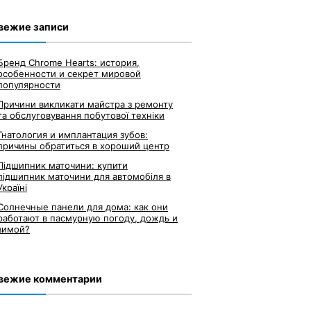
вежие записи
Бренд Chrome Hearts: история,
особенности и секрет мировой
популярности
Причини викликати майстра з ремонту
та обслуговування побутової техніки
Гнатология и имплантация зубов:
причины обратиться в хороший центр
Підшипник маточини: купити
підшипник маточини для автомобіля в
Україні
Солнечные панели для дома: как они
работают в пасмурную погоду, дождь и
зимой?
вежие комментарии