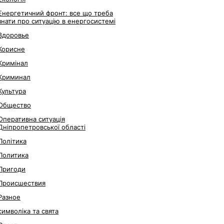
Енергетичний фронт: все що треба
знати про ситуацію в енергосистемі
Здоровье
Корисне
Кримінал
Криминал
Культура
Общество
Оперативна ситуація
Дніпропетровської області
Політика
Политика
Пригоди
Происшествия
Разное
символіка та свята