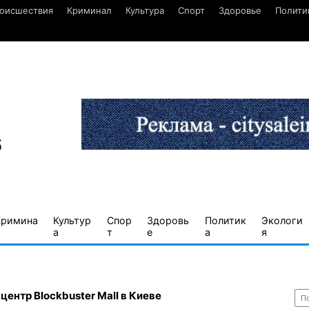
оисшествия
Криминал
Культура
Спорт
Здоровье
Полити
6
Кримина
Культур
Спор
Здоровь
Политик
Экологи
а
т
е
а
я
Най
центр Blockbuster Mall в Киеве