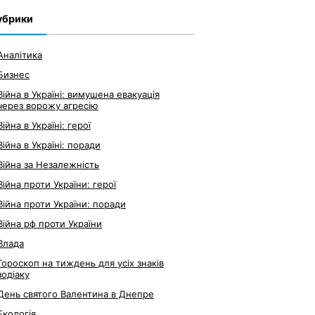
убрики
Аналітика
Бизнес
Війна в Україні: вимушена евакуація
через ворожу агресію
Війна в Україні: герої
Війна в Україні: поради
Війна за Незалежність
Війна проти України: герої
Війна проти України: поради
Війна рф проти України
Влада
Гороскоп на тиждень для усіх знаків
зодіаку
День святого Валентина в Днепре
Екологія