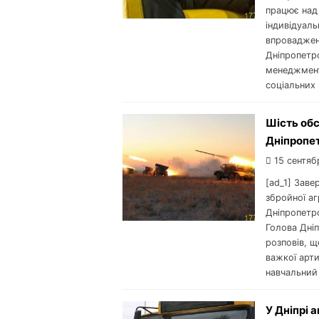
працює над 
індивідуаль
впроваджен
Дніпропетр
менеджмент
соціальних 
Шість обст
Дніпропет
15 сентяб
[ad_1] Заве
збройної аг
Дніпропетро
Голова Дніп
розповів, щ
важкої арти
навчальний 
У Дніпрі 