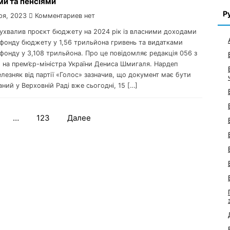
ми та пенсіями
Р
ря, 2023
Комментариев нет
д ухвалив проєкт бюджету на 2024 рік із власними доходами
 фонду бюджету у 1,56 трильйона гривень та видатками
фонду у 3,108 трильйона. Про це повідомляє редакція 056 з
 на прем’єр-міністра України Дениса Шмигаля. Нардеп
езняк від партії «Голос» зазначив, що документ має бути
ний у Верховній Раді вже сьогодні, 15 […]
…
123
Далее
Навигация
по
записям