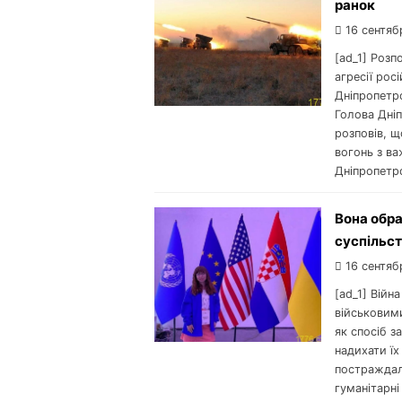
ранок
16 сентяб
[ad_1] Розп
агресії рос
Дніпропетр
Голова Дніп
розповів, щ
вогонь з ва
Дніпропетро
Вона обра
суспільст
16 сентяб
[ad_1] Війн
військовим
як спосіб 
надихати їх
постраждал
гуманітарні