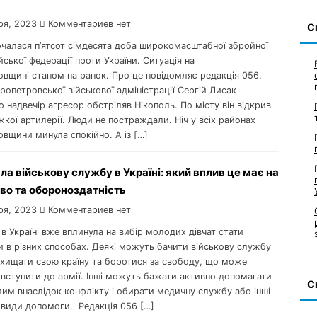
ря, 2023
Комментариев нет
С
очалася п’ятсот сімдесята доба широкомасштабної збройної
ійської федерації проти України. Ситуація на
овщині станом на ранок. Про це повідомляє редакція 056.
ропетровської військової адміністрації Сергій Лисак
о надвечір агресор обстріляв Нікополь. По місту він відкрив
жкої артилерії. Люди не постраждали. Ніч у всіх районах
вщини минула спокійно. А із […]
ла військову службу в Україні: який вплив це має на
во та обороноздатність
ря, 2023
Комментариев нет
а в Україні вже вплинула на вибір молодих дівчат стати
и в різних способах. Деякі можуть бачити військову службу
захищати свою країну та боротися за свободу, що може
 вступити до армії. Інші можуть бажати активно допомагати
С
им внаслідок конфлікту і обирати медичну службу або інші
 види допомоги. Редакція 056 […]