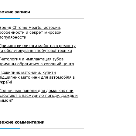
вежие записи
Бренд Chrome Hearts: история,
особенности и секрет мировой
популярности
Причини викликати майстра з ремонту
та обслуговування побутової техніки
Гнатология и имплантация зубов:
причины обратиться в хороший центр
Підшипник маточини: купити
підшипник маточини для автомобіля в
Україні
Солнечные панели для дома: как они
работают в пасмурную погоду, дождь и
зимой?
вежие комментарии