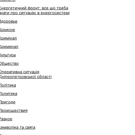
Енергетичний фронт: все що треба
знати про ситуацію в енергосистемі
Здоровье
Корисне
Кримінал
Криминал
Культура
Общество
Оперативна ситуація
Дніпропетровської області
Політика
Политика
Пригоди
Происшествия
Разное
символіка та свята