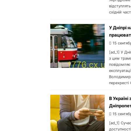
відступлять
східній час
У Дніпрі 
працюват
15 сентяб
[ad_1] У Дн
з цим трам
повідомляє
експлуатац
Володимира
перехресті 
В Україні
Дніпропе
15 сентяб
[ad_1] Суча
доступності