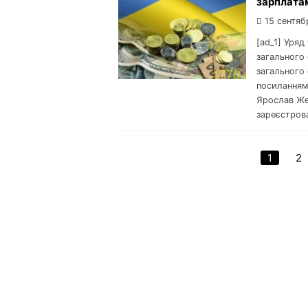
зарплата
15 сентяб
[ad_1] Уря
загального
загального 
посиланням
Ярослав Жел
зареєстрова
1
2