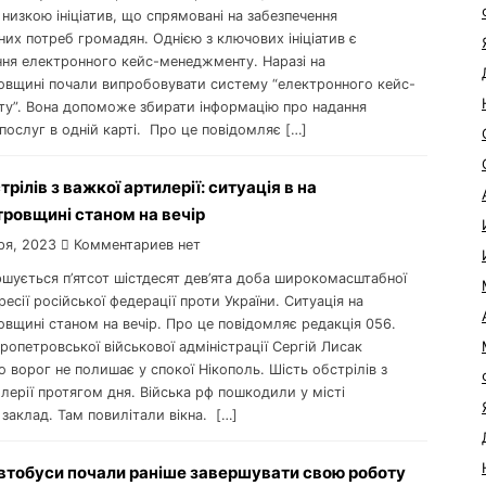
низкою ініціатив, що спрямовані на забезпечення
них потреб громадян. Однією з ключових ініціатив є
ня електронного кейс-менеджменту. Наразі на
овщині почали випробовувати систему “електронного кейс-
у”. Вона допоможе збирати інформацію про надання
послуг в одній карті. Про це повідомляє […]
рілів з важкої артилерії: ситуація в на
ровщині станом на вечір
ря, 2023
Комментариев нет
ршується п’ятсот шістдесят дев’ята доба широкомасштабної
ресії російської федерації проти України. Ситуація на
вщині станом на вечір. Про це повідомляє редакція 056.
ропетровської військової адміністрації Сергій Лисак
о ворог не полишає у спокої Нікополь. Шість обстрілів з
лерії протягом дня. Війська рф пошкодили у місті
заклад. Там повилітали вікна. […]
автобуси почали раніше завершувати свою роботу