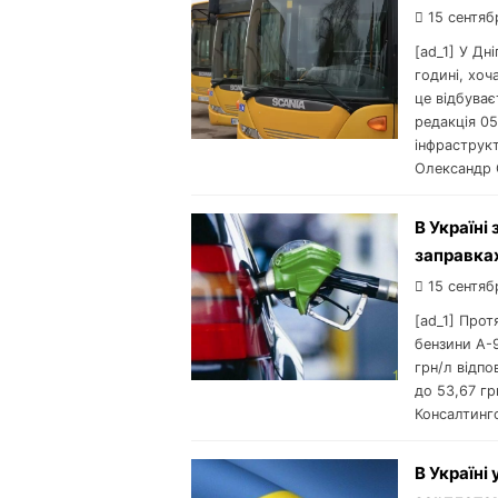
15 сентяб
[ad_1] У Дн
годині, хоч
це відбуває
редакція 0
інфраструкт
Олександр 
В Україні
заправках
15 сентяб
[ad_1] Прот
бензини А-9
грн/л відпо
до 53,67 гр
Консалтинго
В Україні