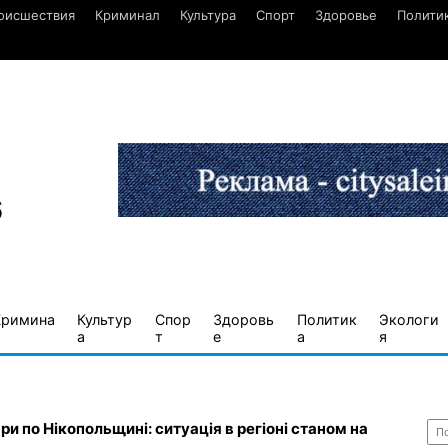
оисшествия
Криминал
Культура
Спорт
Здоровье
Полити
6
Кримина
Культур
Спор
Здоровь
Политик
Экологи
а
т
е
а
я
Най
ри по Нікопольщині: ситуація в регіоні станом на