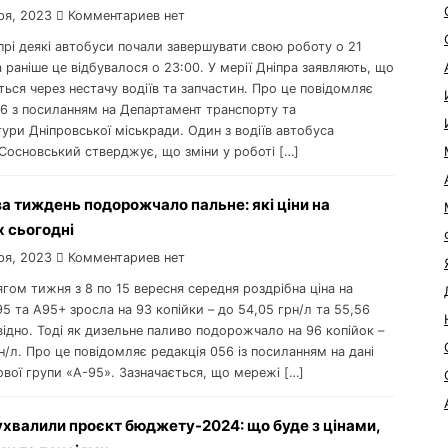
ря, 2023
Комментариев нет
іпрі деякі автобуси почали завершувати свою роботу о 21
а раніше це відбувалося о 23:00. У мерії Дніпра заявляють, що
ться через нестачу водіїв та запчастин. Про це повідомляє
56 з посиланням на Департамент транспорту та
ури Дніпровської міськради. Один з водіїв автобуса
Сосновський стверджує, що зміни у роботі […]
 за тиждень подорожчало пальне: які ціни на
 сьогодні
ря, 2023
Комментариев нет
ягом тижня з 8 по 15 вересня середня роздрібна ціна на
5 та А95+ зросла на 93 копійки – до 54,05 грн/л та 55,56
відно. Тоді як дизельне паливо подорожчало на 96 копійок –
н/л. Про це повідомляє редакція 056 із посиланням на дані
вої групи «А-95». Зазначається, що мережі […]
 ухвалили проєкт бюджету-2024: що буде з цінами,