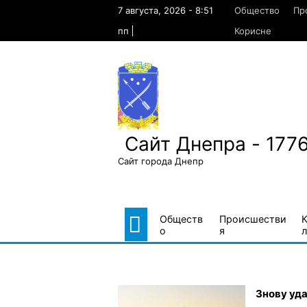
Skip
7 августа, 2026 - 8:51
Общество
Пр
to
content
пп
Корисне
Сайт Днепра - 177
Сайт города Днепр
Обществ
Происшестви
о
я
л
Знову уда