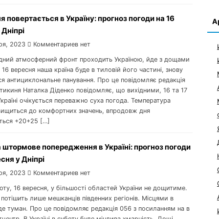
я повертається в Україну: прогноз погоди на 16
А
 Дніпрі
ря, 2023
Комментариев нет
одний атмосферний фронт проходить Україною, йде з дощами
 16 вересня наша країна буде в тиловій його частині, знову
ся антициклональне панування. Про це повідомляє редакція
тикиня Наталка Діденко повідомляє, що вихідними, 16 та 17
Україні очікується переважно суха погода. Температура
двищиться до комфортних значень, впродовж дня
ться +20+25 […]
 штормове попередження в Україні: прогноз погоди
есня у Дніпрі
ря, 2023
Комментариев нет
боту, 16 вересня, у більшості областей України не дощитиме.
 потішить лише мешканців південних регіонів. Місцями в
де туман. Про це повідомляє редакція 056 з посиланням на в
центр. В Україні в суботу буде мінлива хмарність. Дощі