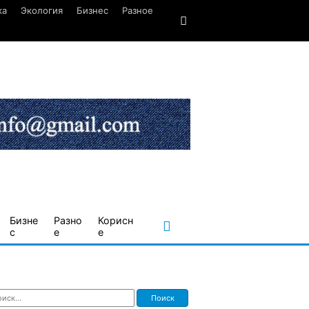
ка
Экология
Бизнес
Разное
Бизне
Разно
Корисн
с
е
е
ти: