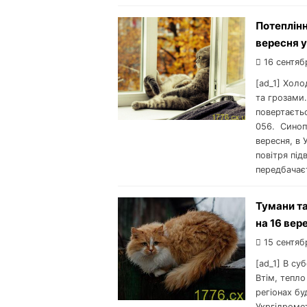
Потеплінн
вересня у
16 сентяб
[ad_1] Хол
та грозами.
повертаєть
056. Синоп
вересня, в 
повітря пі
передбачає
Тумани та
на 16 вер
15 сентяб
[ad_1] В су
Втім, тепло
регіонах бу
Укргідромет