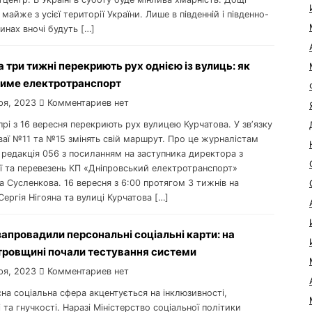
 майже з усієї території України. Лише в південній і південно-
тинах вночі будуть […]
на три тижні перекриють рух однією із вулиць: як
име електротранспорт
ря, 2023
Комментариев нет
іпрі з 16 вересня перекриють рух вулицею Курчатова. У звʼязку
ваї №11 та №15 змінять свій маршрут. Про це журналістам
 редакція 056 з посиланням на заступника директора з
ії та перевезень КП «Дніпровський електротранспорт»
 Сусленкова. 16 вересня з 6:00 протягом 3 тижнів на
Сергія Нігояна та вулиці Курчатова […]
 запровадили персональні соціальні карти: на
тровщині почали тестування системи
ря, 2023
Комментариев нет
сна соціальна сфера акцентується на інклюзивності,
 та гнучкості. Наразі Міністерство соціальної політики