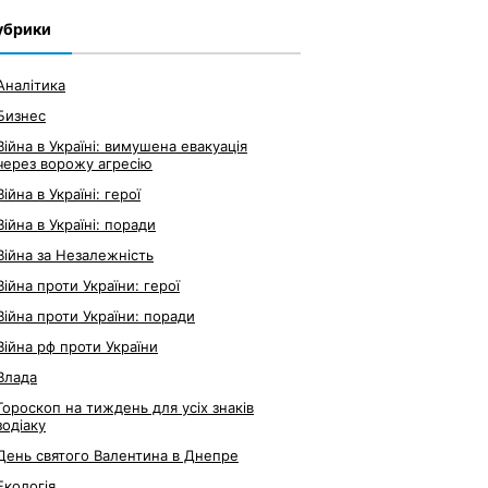
убрики
Аналітика
Бизнес
Війна в Україні: вимушена евакуація
через ворожу агресію
Війна в Україні: герої
Війна в Україні: поради
Війна за Незалежність
Війна проти України: герої
Війна проти України: поради
Війна рф проти України
Влада
Гороскоп на тиждень для усіх знаків
зодіаку
День святого Валентина в Днепре
Екологія