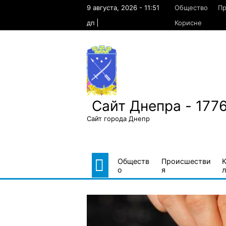
Skip
9 августа, 2026 - 11:51
Общество
Пр
to
content
дп
Корисне
Сайт Днепра - 177
Сайт города Днепр
Обществ
Происшестви
о
я
л