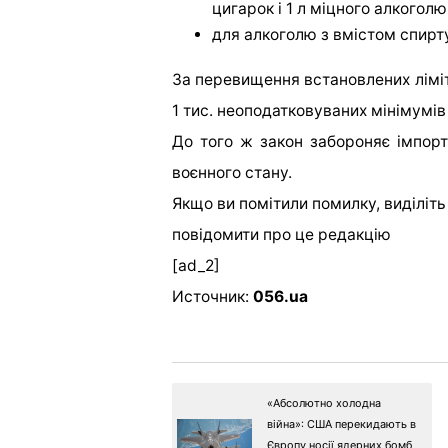
цигарок і 1 л міцного алкогол
для алкоголю з вмістом спирту
За перевищення встановлених ліміт
1 тис. неоподатковуваних мінімумів д
До того ж закон забороняє імпорт 
воєнного стану.
Якщо ви помітили помилку, виділіть н
повідомити про це редакцію
[ad_2]
Источник:
056.ua
«Абсолютно холодна
війна»: США перекидають в
Європу носії ядерних бомб