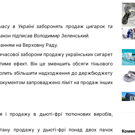
 часу в Україні заборонять продаж цигарок та
 закон підписав Володимир Зеленський.
ланням на Верховну Раду.
имчасової заборони продажу українських сигарет
атиме ефект. Він це зменшить обсяги тіньового
зволить збільшити надходження до держбюджету
 документом запроваджено ліміт на продаж інших
 і продажу в дьюті-фрі тютюнових виробів,
стану продажу у дьюті-фрі понад двох пачок
Комм