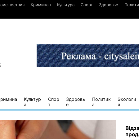
оисшествия
Криминал
Культура
Спорт
Здоровье
Полити
6
Кримина
Культур
Спор
Здоровь
Политик
Экологи
а
т
е
а
я
Відз
прод