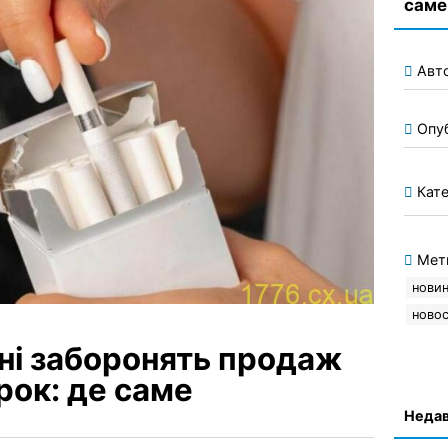
саме
Авт
Опу
Кате
Мет
новин
новос
їні заборонять продаж
рок: де саме
Недав