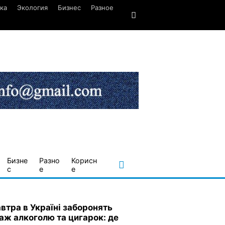
ка
Экология
Бизнес
Разное
Бизне
Разно
Корисн
с
е
е
автра в Україні заборонять
аж алкоголю та цигарок: де