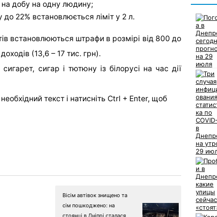
ю на добу на одну людину;
 до 22% встановлюється ліміт у 2 л.
ів встановлюються штрафи в розмірі від 800 до
оходів (13,6 – 17 тис. грн).
сигарет, сигар і тютюну із білорусі на час дії
еобхідний текст і натисніть Ctrl + Enter, щоб
Вісім автівок знищено та
сім пошкоджено: на
стоянці в Дніпрі сталася