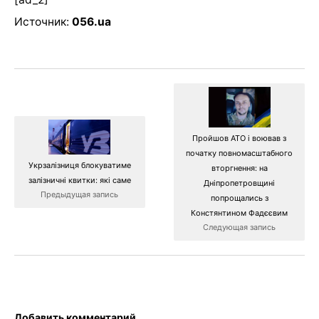
Источник:
056.ua
Пройшов АТО і воював з
початку повномасштабного
Укрзалізниця блокуватиме
вторгнення: на
залізничні квитки: які саме
Дніпропетровщині
Предыдущая запись
попрощались з
Констянтином Фадєєвим
Следующая запись
Добавить комментарий