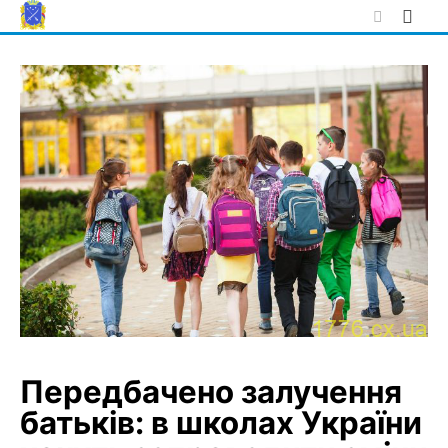
Skip
to
content
Передбачено залучення
батьків: в школах України