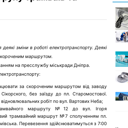
я деякі зміни в роботі електротранспорту. Деякі
 скороченим маршрутом.
ланням на пресслужбу міськради Дніпра.
електротранспорту:
ацювати за скороченим маршрутом від заводу
 Сікорского, без заїзду до пл. Старомостової.
 відновлювальних робіт по вул. Вартових Неба;
рамвайного маршруту №12 до вул. Ігоря
овий трамвайний маршрут №7 сполученням пл.
мівська. Перевезення здійснюватимуться з 7:00