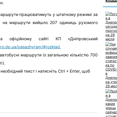
Комм
н.
і маршрути працюватимуть у штатному режимі за
м на маршрути вийшло 207 одиниць рухомого
а офіційному сайті КП «Дніпровський
pro.dp.ua/pasazhyram/#rozklad.
автобусні маршрути із загальною кількістю 700
і).
еобхідний текст і натисніть Ctrl + Enter, щоб