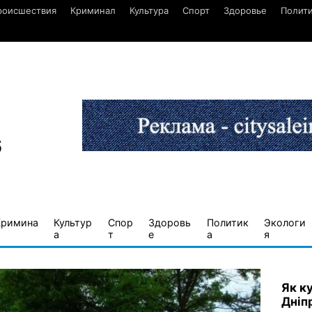
роисшествия
Криминал
Культура
Спорт
Здоровье
Полит
6
Кримина
Культур
Спор
Здоровь
Политик
Экологи
а
т
е
а
я
Як к
Дніп