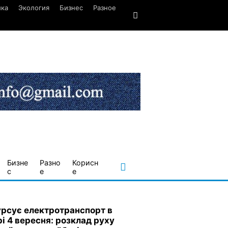
ика
Экология
Бизнес
Разное
Бизне
Разно
Корисн
с
е
е
урсує електротранспорт в
рі 4 вересня: розклад руху