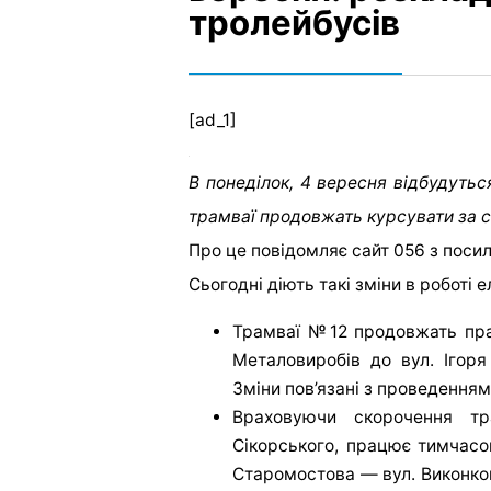
тролейбусів
[ad_1]
В понеділок, 4 вересня відбудутьс
трамваї продовжать курсувати за
Про це повідомляє сайт 056 з поси
Сьогодні діють такі зміни в роботі 
Трамваї №12 продовжать пр
Металовиробів до вул. Ігоря
Зміни пов’язані з проведенням
Враховуючи скорочення т
Сікорського, працює тимчас
Старомостова — вул. Виконко