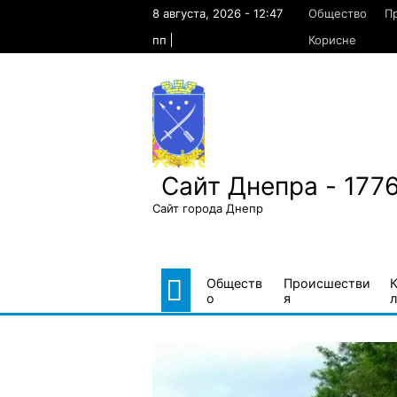
Skip
8 августа, 2026 - 12:47
Общество
П
to
content
пп
Корисне
Сайт Днепра - 177
Сайт города Днепр
Обществ
Происшестви
о
я
л