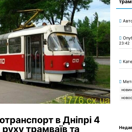
трам
Авт
Опу
23:42
Кате
Мет
новин
новос
отранспорт в Дніпрі 4
 руху трамваїв та
Недав