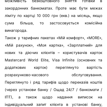
можливість безкоштовного зняття готівки в
закордонних банкоматах. Проте має бути межах
ліміту по картці 10 000 грн (екв.) на місяць, якщо
сума більша, то застосовується комісійна
винагорода.
Також у тарифних пакетах «Мій комфорт», «MORE»,
«Мій рахунок», «Моя картка», «Зарплатний» для
нових та діючих клієнтів – користувачів карток
Маstercard World Elite, Visa Infinite (основних та
додаткових карток) переглянуто вартість
розрахунково-касового обслуговування.
Переглянуто і ряд тарифів щодо переказів коштів
(через установи банку / Ощад 24/7 / банкомати /
ІПТ), а також щодо надання виписок на
індивідуальний запит клієнта в установі банку,