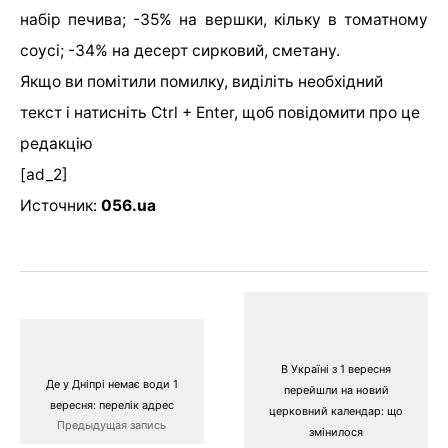
набір печива; -35% на вершки, кільку в томатному
соусі; -34% на десерт сирковий, сметану.
Якщо ви помітили помилку, виділіть необхідний
текст і натисніть Ctrl + Enter, щоб повідомити про це
редакцію
[ad_2]
Источник:
056.ua
В Україні з 1 вересня
Де у Дніпрі немає води 1
перейшли на новий
вересня: перелік адрес
церковний календар: що
Предыдущая запись
змінилося