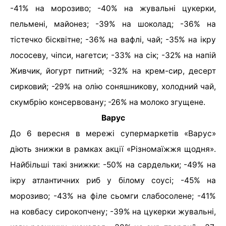
-41% на морозиво; -40% на жувальні цукерки,
пельмені, майонез; -39% на шоколад; -36% на
тістечко бісквітне; -36% на вафлі, чай; -35% на ікру
лососеву, чіпси, нагетси; -33% на сік; -32% на напій
Живчик, йогурт питний; -32% на крем-сир, десерт
сирковий; -29% на олію соняшникову, холодний чай,
скумбрію консервовану; -26% на молоко згущене.
Варус
До 6 вересня в мережі супермаркетів «Варус»
діють знижки в рамках акції «Різномаїжжя щодня».
Найбільші такі знижки: -50% на сардельки; -49% на
ікру атлантичних риб у білому соусі; -45% на
морозиво; -43% на філе сьомги слабосолене; -41%
на ковбасу сирокопчену; -39% на цукерки жувальні,