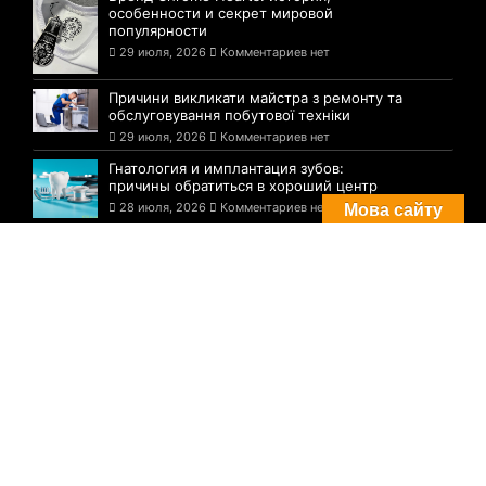
особенности и секрет мировой
популярности
29 июля, 2026
Комментариев нет
Причини викликати майстра з ремонту та
обслуговування побутової техніки
29 июля, 2026
Комментариев нет
Гнатология и имплантация зубов:
причины обратиться в хороший центр
28 июля, 2026
Комментариев нет
Мова сайту
Комментарии
Погода в Днепре сегодня: прогноз на 29
июля
29 августа, 2021
Комментариев нет
Три случая инфицирования: статистика
по COVID-19 в Днепре на утро 29 июля