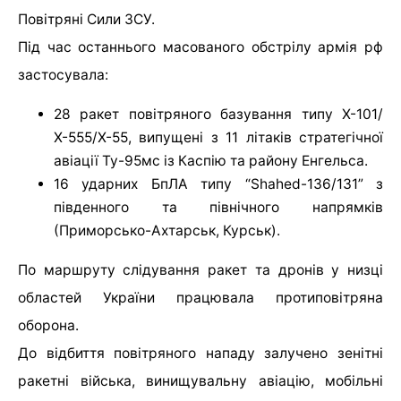
Повітряні Сили ЗСУ.
Під час останнього масованого обстрілу армія рф
застосувала:
28 ракет повітряного базування типу Х-101/
Х-555/Х-55, випущені з 11 літаків стратегічної
авіації Ту-95мс із Каспію та району Енгельса.
16 ударних БпЛА типу “Shahed-136/131” з
південного та північного напрямків
(Приморсько-Ахтарськ, Курськ).
По маршруту слідування ракет та дронів у низці
областей України працювала протиповітряна
оборона.
До відбиття повітряного нападу залучено зенітні
ракетні війська, винищувальну авіацію, мобільні