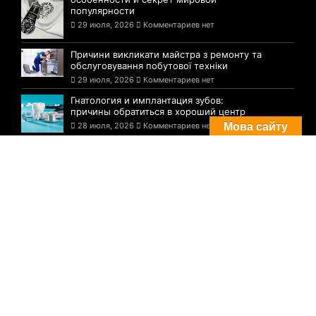
популярности
29 июля, 2026
Комментариев нет
Причини викликати майстра з ремонту та
обслуговування побутової техніки
29 июля, 2026
Комментариев нет
Гнатология и имплантация зубов:
причины обратиться в хороший центр
28 июля, 2026
Комментариев нет
Мова сайту
Комментарии
Погода в Днепре сегодня: прогноз на 29
июля
29 августа, 2021
Комментариев нет
Три случая инфицирования: статистика
по COVID-19 в Днепре на утро 29 июля
29 августа, 2021
Комментариев нет