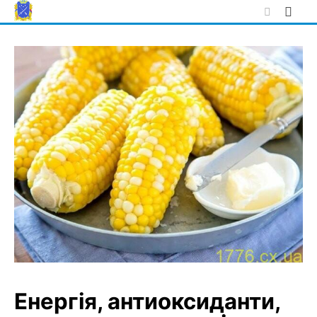
Skip
to
content
Енергія, антиоксиданти,