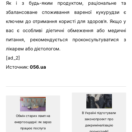
Як і з будь-яким продуктом, раціональне та
збалансоване споживання вареної кукурудзи є
ключем до отримання користі для здоров’я. Якщо у
вас є особливі діетичні обмеження або медичні
питання, рекомендується проконсультуватися з
лікарем або дієтологом.
[ad_2]
Источник:
056.ua
В Україні підготували
Обмін старих ламп на
законопроект про
енергоощадні: як зараз
декриміналізацію
працює послуга
порнографії