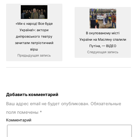
«Ми є народ! Все буде
Україна!»: актори
В окупованому місті
дніпровського театру
України на Масляну спалили
зачитали патріотичний
Путіна, — ВІДЕО
вірш
Следующая запись
Предыдущая запись
Добавить комментарий
Ваш адрес email не будет опубликован.
Обязательные
поля помечены
*
Комментарий