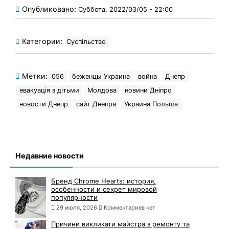
Опубликовано:
Суббота, 2022/03/05 - 22:00
Категории:
Суспільство
Метки:
056
беженцы Украина
война
Днепр
евакуація з дітьми
Молдова
новини Дніпро
новости Днепр
сайт Днепра
Украина Польша
Недавние новости
Бренд Chrome Hearts: история,
особенности и секрет мировой
популярности
29 июля, 2026
Комментариев нет
Причини викликати майстра з ремонту та