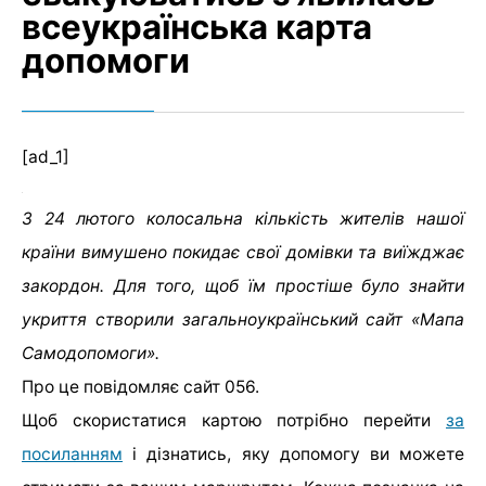
всеукраїнська карта
допомоги
[ad_1]
З 24 лютого колосальна кількість жителів нашої
країни вимушено покидає свої домівки та виїжджає
закордон. Для того, щоб їм простіше було знайти
укриття створили загальноукраїнський сайт «Мапа
Самодопомоги».
Про це повідомляє сайт 056.
Щоб скористатися картою потрібно перейти
за
посиланням
і дізнатись, яку допомогу ви можете