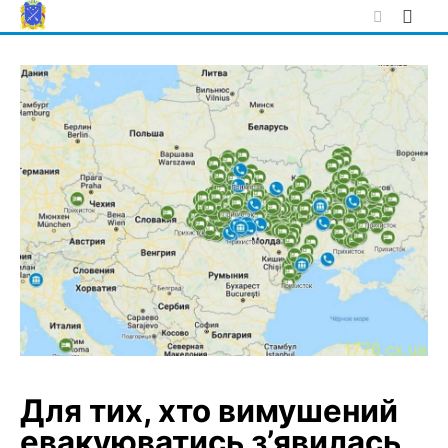
Skip
to
content
Для тих, хто вимушений
евакуюватись з’явилась