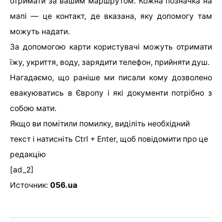
отримати за вашим маршрутом. Кожна позначка на
мапі — це контакт, де вказана, яку допомогу там
можуть надати.
За допомогою карти користувачі можуть отримати
їжу, укриття, воду, зарядити телефон, прийняти душ.
Нагадаємо, що раніше ми писали кому дозволено
евакуюватись в Європу і які документи потрібно з
собою мати.
Якщо ви помітили помилку, виділіть необхідний
текст і натисніть Ctrl + Enter, щоб повідомити про це
редакцію
[ad_2]
Источник:
056.ua