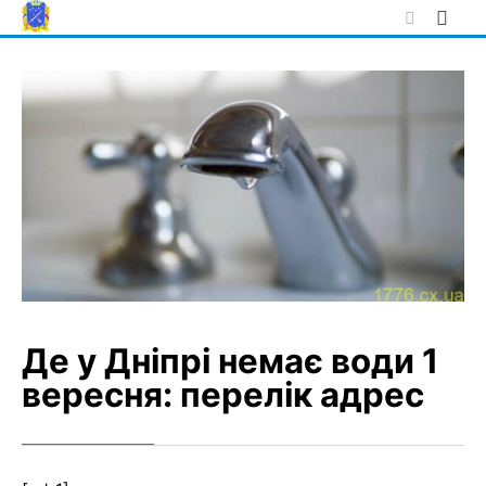
Skip
to
content
Де у Дніпрі немає води 1
вересня: перелік адрес