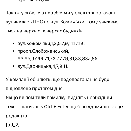
Також у зв’язку з перебоями у електропостачанні
зупинилась ПНС по вул. Кожемʼяки. Тому знижено
тиск на верхніх поверхах будинків:
вул.Кожемʼяки,1,3,5,7,9,11,17,19;
просп.Слобожанський,
63,65,67,69,71,73,77,79,81,83,83а,85;
вул.Дарницька,4,7,9,11.
У компанії обіцяють, що водопостачання буде
відновлено протягом дня.
Якщо ви помітили помилку, виділіть необхідний
текст і натисніть Ctrl + Enter, щоб повідомити про це
редакцію
[ad_2]