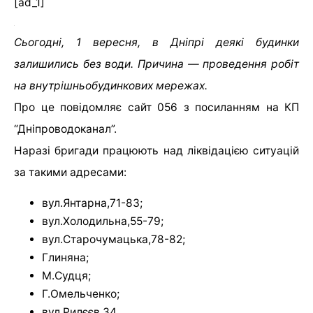
[ad_1]
Сьогодні, 1 вересня, в Дніпрі деякі будинки
залишились без води. Причина — проведення робіт
на внутрішньобудинкових мережах.
Про це повідомляє сайт 056 з посиланням на КП
“Дніпроводоканал”.
Наразі бригади працюють над ліквідацією ситуацій
за такими адресами:
вул.Янтарна,71-83;
вул.Холодильна,55-79;
вул.Старочумацька,78-82;
Глиняна;
М.Судця;
Г.Омельченко;
вул.Рилєєв,34.