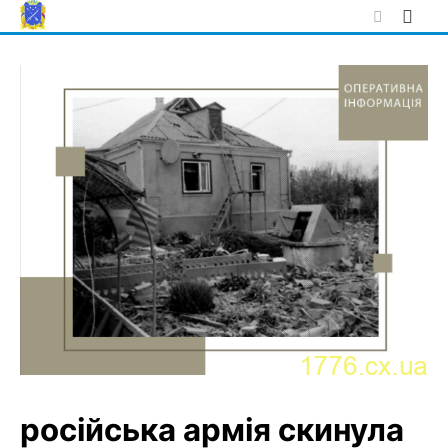
Skip
to
content
російська армія скинула