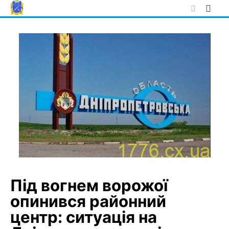
Skip
to
content
Під вогнем ворожої
опинився районний
центр: ситуація на