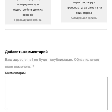
перекриють рух
попередили про
транспорту: де саме та на
недоступність деяких
який період
сервісів
Следующая запись
Предыдущая запись
Добавить комментарий
Ваш адрес email не будет опубликован.
Обязательные
поля помечены
*
Комментарий