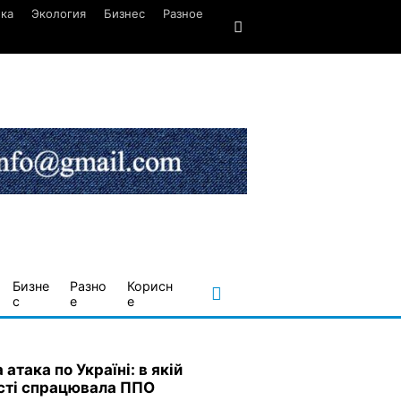
ка
Экология
Бизнес
Разное
Бизне
Разно
Корисн
с
е
е
 атака по Україні: в якій
сті спрацювала ППО