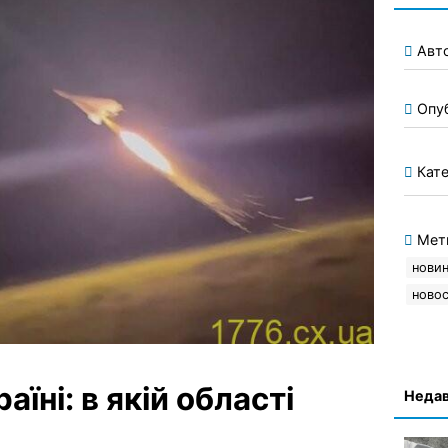
Авт
Опу
Кате
Мет
новин
новос
аїні: в якій області
Недав