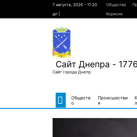
Skip
7 августа, 2026 - 11:20
Общество
П
to
content
дп
Корисне
Сайт Днепра - 177
Сайт города Днепр
Обществ
Происшестви
о
я
л