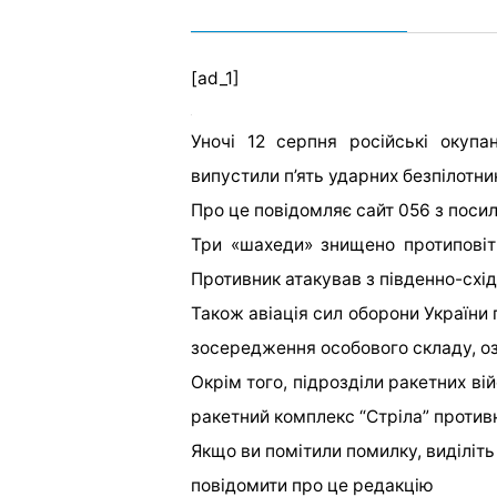
[ad_1]
Уночі 12 серпня російські окупа
випустили п’ять ударних безпілотни
Про це повідомляє сайт 056 з поси
Три «шахеди» знищено протиповіт
Противник атакував з південно-схі
Також авіація сил оборони України
зосередження особового складу, озб
Окрім того, підрозділи ракетних вій
ракетний комплекс “Стріла” против
Якщо ви помітили помилку, виділіть н
повідомити про це редакцію