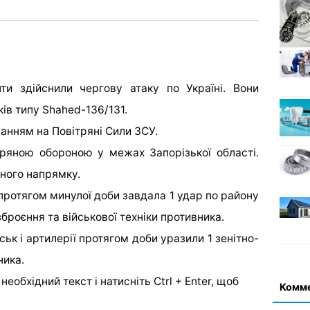
нти здійснили чергову атаку по Україні. Вони
ків типу Shahed-136/131.
ланням на Повітряні Сили ЗСУ.
ряною обороною у межах Запорізької області.
дного напрямку.
 протягом минулої доби завдала 1 удар по району
роєння та військової техніки противника.
ськ і артилерії протягом доби уразили 1 зенітно-
ника.
еобхідний текст і натисніть Ctrl + Enter, щоб
Комм