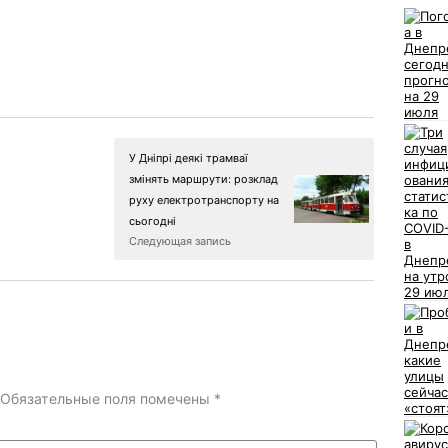
У Дніпрі деякі трамваї
змінять маршрути: розклад
руху електротранспорту на
сьогодні
Следующая запись
Обязательные поля помечены
*