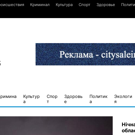
роисшествия
Криминал
Культура
Спорт
Здоровье
Полити
6
Кримина
Культур
Спор
Здоровь
Политик
Экологи
а
т
е
а
я
Нічна
обла