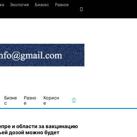
ка
Экология
Бизнес
Разное
Бизне
Разно
Корисн
с
е
е
епре и области за вакцинацию
ьей дозой можно будет