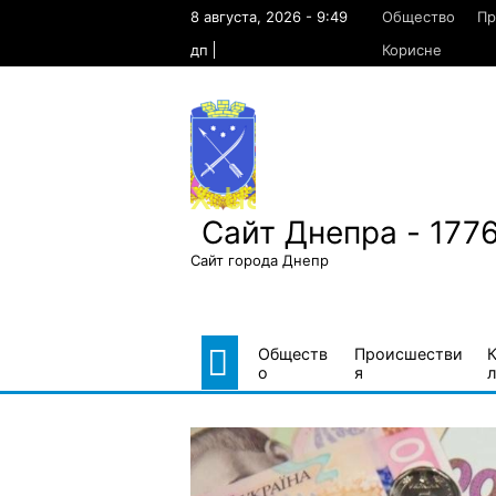
Skip
8 августа, 2026 - 9:49
Общество
Пр
to
content
дп
Корисне
Сайт Днепра - 177
Сайт города Днепр
Обществ
Происшестви
о
я
л