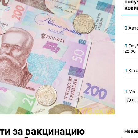
полу
кови
Авт
Опу
22:00
Кате
Мет
Днеп
ти за вакцинацию
Недав