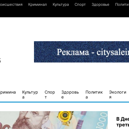
оисшествия
Криминал
Культура
Спорт
Здоровье
Полити
6
Кримина
Культур
Спор
Здоровь
Политик
Экологи
а
т
е
а
я
В Дн
трет