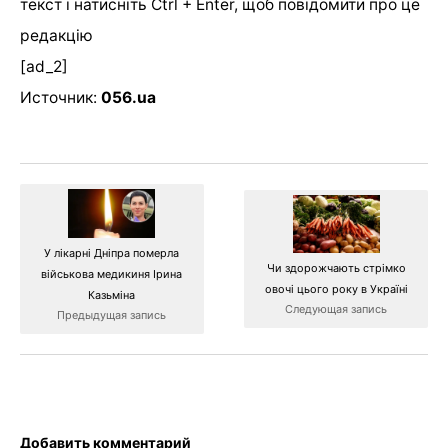
текст і натисніть Ctrl + Enter, щоб повідомити про це
редакцію
[ad_2]
Источник:
056.ua
У лікарні Дніпра померла
Чи здорожчають стрімко
військова медикиня Ірина
овочі цього року в Україні
Казьміна
Следующая запись
Предыдущая запись
Добавить комментарий