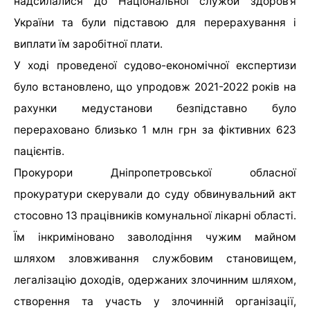
надсилалися до Національної служби здоров’я
України та були підставою для перерахування і
виплати їм заробітної плати.
У ході проведеної судово-економічної експертизи
було встановлено, що упродовж 2021-2022 років на
рахунки медустанови безпідставно було
перераховано близько 1 млн грн за фіктивних 623
пацієнтів.
Прокурори Дніпропетровської обласної
прокуратури скерували до суду обвинувальний акт
стосовно 13 працівників комунальної лікарні області.
Їм інкриміновано заволодіння чужим майном
шляхом зловживання службовим становищем,
легалізацію доходів, одержаних злочинним шляхом,
створення та участь у злочинній організації,