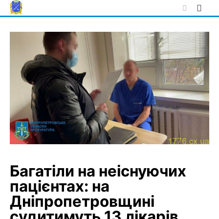
Skip
to
content
Багатіли на неіснуючих
пацієнтах: на
Дніпропетровщині
судитимуть 13 лікарів