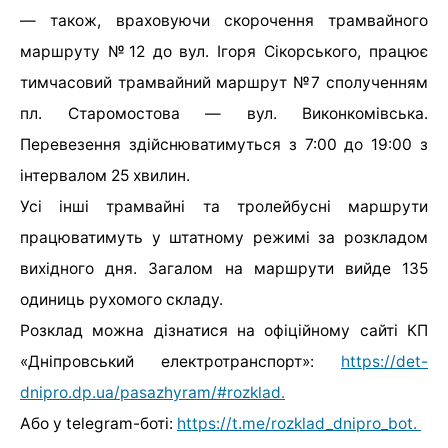
— також, враховуючи скорочення трамвайного
маршруту №12 до вул. Ігоря Сікорського, працює
тимчасовий трамвайний маршрут №7 сполученням
пл. Старомостова — вул. Виконкомівська.
Перевезення здійснюватимуться з 7:00 до 19:00 з
інтервалом 25 хвилин.
Усі інші трамвайні та тролейбусні маршрути
працюватимуть у штатному режимі за розкладом
вихідного дня. Загалом на маршрути вийде 135
одиниць рухомого складу.
Розклад можна дізнатися на офіційному сайті КП
«Дніпровський електротранспорт»:
https://det-
dnipro.dp.ua/pasazhyram/#rozklad.
Або у telegram-боті:
https://t.me/rozklad_dnipro_bot.