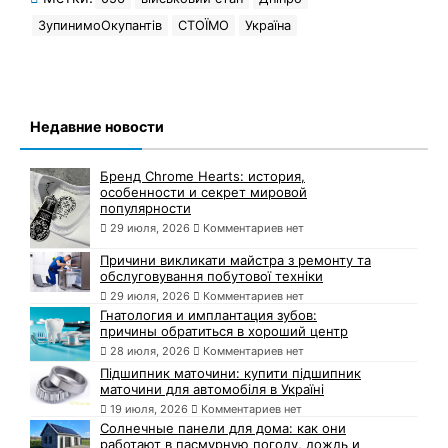
ЗупинимоОкупантів
СТОЇМО
Україна
Недавние новости
Бренд Chrome Hearts: история,
особенности и секрет мировой
популярности
29 июля, 2026
Комментариев нет
Причини викликати майстра з ремонту та
обслуговування побутової техніки
29 июля, 2026
Комментариев нет
Гнатология и имплантация зубов:
причины обратиться в хороший центр
28 июля, 2026
Комментариев нет
Підшипник маточини: купити підшипник
маточини для автомобіля в Україні
19 июля, 2026
Комментариев нет
Солнечные панели для дома: как они
работают в пасмурную погоду, дождь и