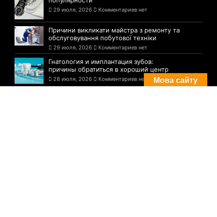
популярности
29 июля, 2026
Комментариев нет
Причини викликати майстра з ремонту та
обслуговування побутової техніки
29 июля, 2026
Комментариев нет
Гнатология и имплантация зубов:
причины обратиться в хороший центр
28 июля, 2026
Комментариев нет
Мова сайту
Комментарии
Погода в Днепре сегодня: прогноз на 29
июля
29 августа, 2021
Комментариев нет
Три случая инфицирования: статистика
по COVID-19 в Днепре на утро 29 июля
29 августа, 2021
Комментариев нет