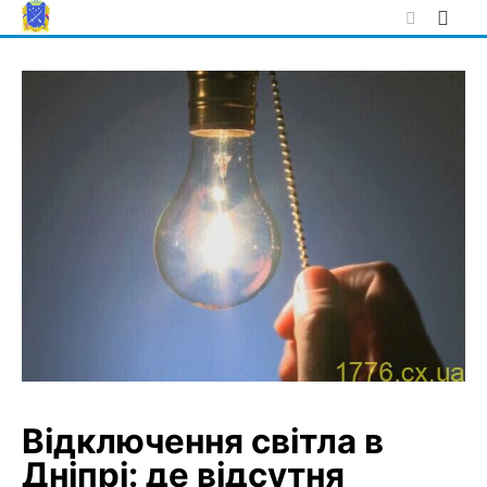
Skip
to
content
Відключення світла в
Дніпрі: де відсутня