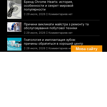
Бренд Chrome Hearts: история,
особенности и секрет мировой
популярности
29 июля, 2026
Комментариев нет
Причини викликати майстра з ремонту та
обслуговування побутової техніки
29 июля, 2026
Комментариев нет
Гнатология и имплантация зубов:
причины обратиться в хороший центр
28 июля, 2026
Комментариев нет
Мова сайту
Комментарии
Погода в Днепре сегодня: прогноз на 29
июля
29 августа, 2021
Комментариев нет
Три случая инфицирования: статистика