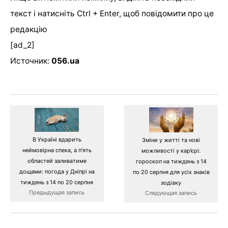
текст і натисніть Ctrl + Enter, щоб повідомити про це
редакцію
[ad_2]
Источник:
056.ua
В Україні вдарить
Зміни у житті та нові
неймовірна спека, а п’ять
можливості у кар’єрі:
областей заливатиме
гороскоп на тиждень з 14
дощами: погода у Дніпрі на
по 20 серпня для усіх знаків
тиждень з 14 по 20 серпня
зодіаку
Предыдущая запись
Следующая запись