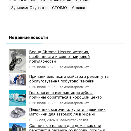
ЗупинимоОкупантів
СТОЇМО
Україна
Недавние новости
Бренд Chrome Hearts: история,
особенности и секрет мировой
популярности
29 июля, 2026
Комментариев нет
Причини викликати майстра з ремонту та
обслуговування побутової техніки
29 июля, 2026
Комментариев нет
Гнатология и имплантация зубов:
причины обратиться в хороший центр
28 июля, 2026
Комментариев нет
Підшипник маточини: купити підшипник
маточини для автомобіля в Україні
19 июля, 2026
Комментариев нет
Солнечные панели для дома: как они
работают в пасмурную погоду, дождь и