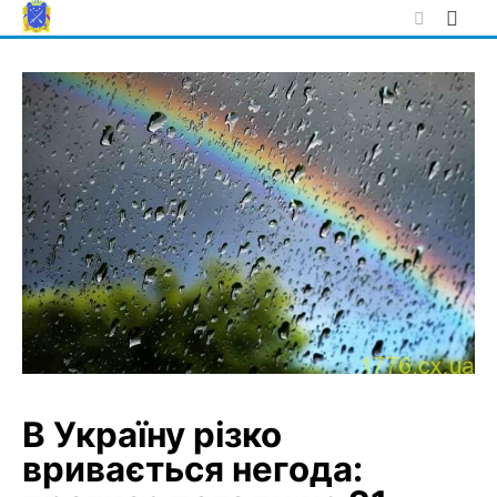
Skip
to
content
В Україну різко
вривається негода: