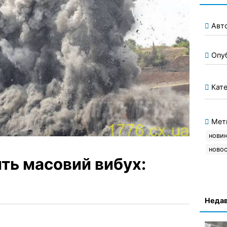
Авт
Опу
Кате
Мет
новин
новос
ить масовий вибух:
Недав