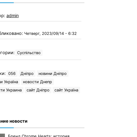
ор:
admin
бликовано:
Четверг, 2023/09/14 - 6:32
гории:
Суспільство
ки:
056
Дніпро
новини Дніпро
и Україна
новости Днепр
ти Украина
сайт Дніпро
сайт Україна
ние новости
Бренд Chrome Hearts: история,