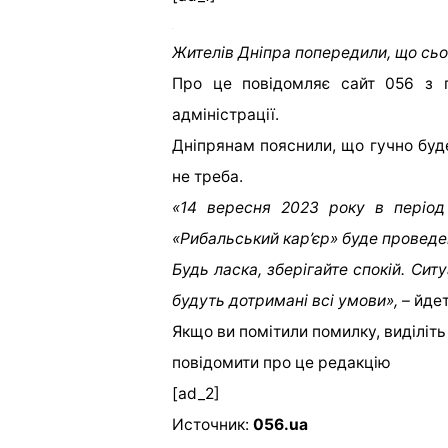
Жителів Дніпра попередили, що сьо
Про це повідомляє сайт 056 з 
адміністрації.
Дніпрянам пояснили, що гучно буде
не треба.
«14 вересня 2023 року в період
«Рибальcький кар’єр» буде проведе
Будь ласка, зберігайте спокій. Си
будуть дотримані всі умови»,
– йдет
Якщо ви помітили помилку, виділіть н
повідомити про це редакцію
[ad_2]
Источник:
056.ua