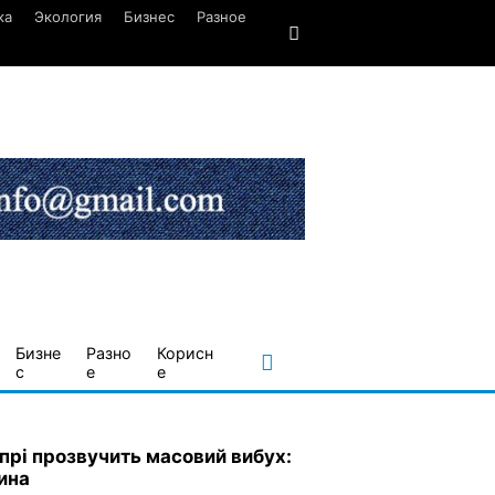
ка
Экология
Бизнес
Разное
Бизне
Разно
Корисн
с
е
е
іпрі прозвучить масовий вибух:
ина