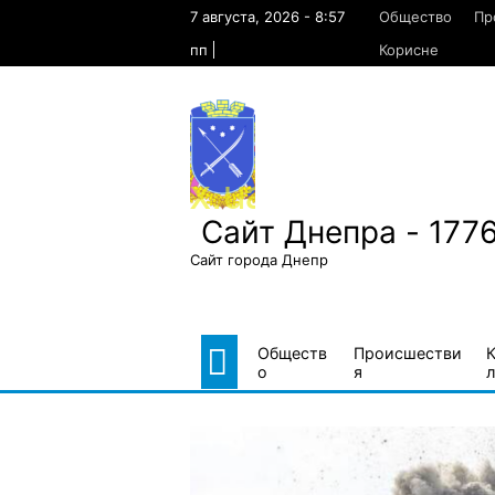
Skip
7 августа, 2026 - 8:57
Общество
Пр
to
content
пп
Корисне
Сайт Днепра - 177
Сайт города Днепр
Обществ
Происшестви
о
я
л