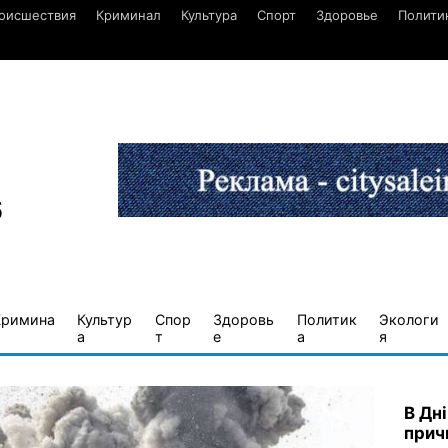
оисшествия
Криминал
Культура
Спорт
Здоровье
Полити
6
Кримина
Культур
Спор
Здоровь
Политик
Экологи
а
т
е
а
я
В Дн
прич