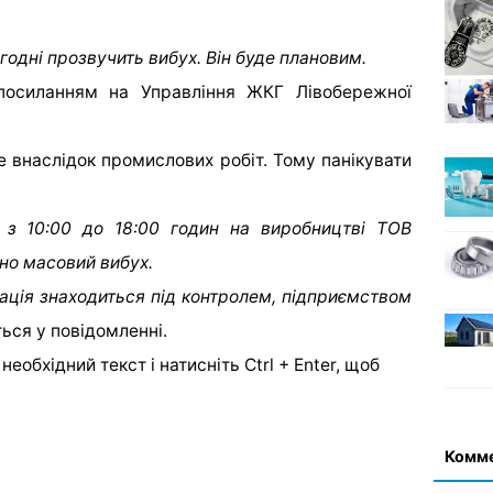
годні прозвучить вибух. Він буде плановим.
посиланням на Управління ЖКГ Лівобережної
 внаслідок промислових робіт. Тому панікувати
 з 10:00 до 18:00 годин на виробництві ТОВ
но масовий вибух.
туація знаходиться під контролем, підприємством
ься у повідомленні.
еобхідний текст і натисніть Ctrl + Enter, щоб
Комм