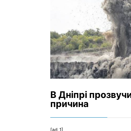
В Дніпрі прозвуч
причина
[ad_1]