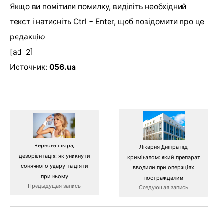
Якщо ви помітили помилку, виділіть необхідний
текст і натисніть Ctrl + Enter, щоб повідомити про це
редакцію
[ad_2]
Источник:
056.ua
Червона шкіра,
Лікарня Дніпра під
дезорієнтація: як уникнути
криміналом: який препарат
сонячного удару та діяти
вводили при операціях
при ньому
постраждалим
Предыдущая запись
Следующая запись