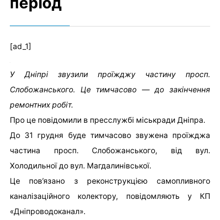
період
[ad_1]
У Дніпрі звузили проїжджу частину просп.
Слобожанського. Це тимчасово — до закінчення
ремонтних робіт.
Про це повідомили в пресслужбі міськради Дніпра.
До 31 грудня буде тимчасово звужена проїжджа
частина просп. Слобожанського, від вул.
Холодильної до вул. Магдалинівської.
Це пов’язано з реконструкцією самопливного
каналізаційного колектору, повідомляють у КП
«Дніпроводоканал».