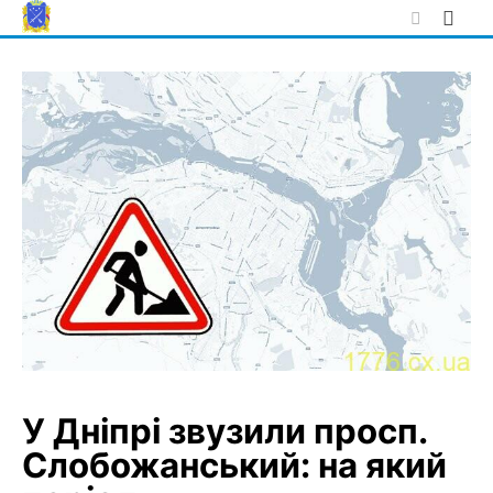
Skip
to
content
У Дніпрі звузили просп.
Слобожанський: на який