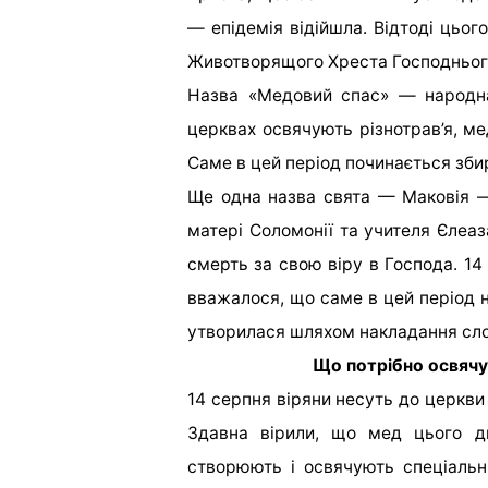
— епідемія відійшла. Відтоді цьог
Животворящого Хреста Господнього
Назва «Медовий спас» — народна
церквах освячують різнотрав’я, ме
Саме в цей період починається збир
Ще одна назва свята — Маковія — 
матері Соломонії та учителя Єлеаз
смерть за свою віру в Господа. 14
вважалося, що саме в цей період н
утворилася шляхом накладання слов
Що потрібно освячу
14 серпня віряни несуть до церкви 
Здавна вірили, що мед цього дн
створюють і освячують спеціальні