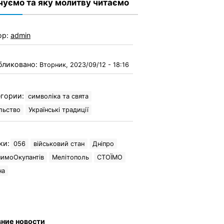
чуємо та яку молитву читаємо
ор:
admin
бликовано:
Вторник, 2023/09/12 - 18:16
гории:
символіка та свята
льство
Українські традиції
ки:
056
військовий стан
Дніпро
нимоОкупантів
Мелітополь
СТОЇМО
на
ние новости