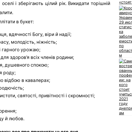
 оселі і зберігають цілий рік. Викидати торішній
алити.
літати в букет:
, вдячності Богу, віри й надії;
асу, молодість, ніжність;
і гарного урожаю;
для здоров’я всіх членів родини;
я, душевного спокою;
я роду;
о відбою в кавалерах;
родючість;
тоти, святості, привітності і скромності;
орення;
у й любов.
оку: все про прикмети цього дня