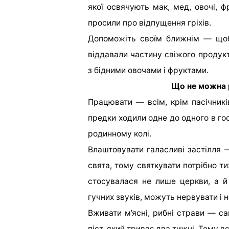
якої освячують мак, мед, овочі, 
просили про відпущення гріхів.
Допоможіть своїм ближнім — щоб 
віддавали частину свіжого продукт
з бідними овочами і фруктами.
Що не можна 
Працювати — всім, крім пасічникі
предки ходили одне до одного в го
родинному колі.
Влаштовувати галасливі застілля 
свята, тому святкувати потрібно т
стосувалася не лише церкви, а 
гучних звуків, можуть нервувати і н
Вживати м’ясні, рибні страви — с
піст, який триває два тижні. Тому в