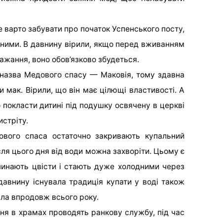
 варто забувати про початок Успенського посту,
сними. В давнину вірили, якщо перед вживанням
ажання, воно обов’язково збудеться.
 назва Медового спасу — Маковія, тому здавна
и мак. Вірили, що він має цілющі властивості. А
 покласти дитині під подушку освячену в церкві
истріту.
вого спаса остаточно закривають купальний
сля цього дня від води можна захворіти. Цьому є
инають цвісти і стають дуже холодними через
давнину існувала традиція купати у воді також
ла впродовж всього року.
ня в храмах проводять ранкову службу, під час