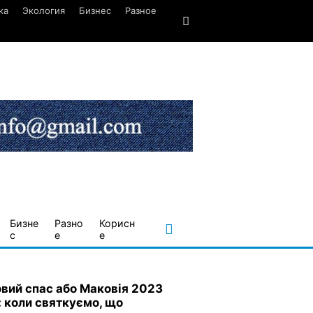
ка
Экология
Бизнес
Разное
Бизне
Разно
Корисн
с
е
е
вий спас або Маковія 2023
: коли святкуємо, що