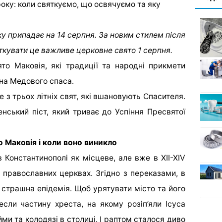
у припадає на 14 серпня. За новим стилем після
ткувати це важливе церковне свято 1 серпня.
то Маковія, які традиції та народні прикмети
 на Медового спаса.
з трьох літніх свят, які вшановують Спасителя.
нський піст, який триває до Успіння Пресвятої
 Маковія і коли воно виникло
в Константинополі як місцеве, але вже в XII-XIV
 православних церквах. Згідно з переказами, в
 страшна епідемія. Щоб урятувати місто та його
если частину хреста, на якому розіп’яли Ісуса
ми та колодязі в столиці. І раптом сталося диво