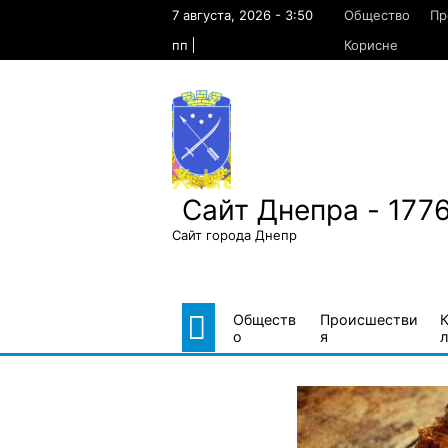
Skip
7 августа, 2026 - 3:50
Общество
Пр
to
content
пп
Корисне
Сайт Днепра - 177
Сайт города Днепр
Обществ
Происшестви
о
я
л