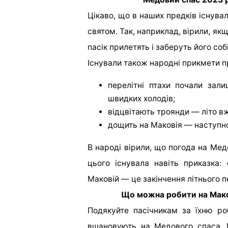
Цікаво, що в наших предків існува
святом. Так, наприклад, вірили, якщ
пасік прилетять і заберуть його собі
Існували також народні прикмети п
перелітні птахи почали зали
швидких холодів;
відцвітають троянди — літо вж
дощить на Маковія — наступно
В народі вірили, що погода на Ме
цього існувала навіть приказка
Маковій — це закінчення літнього п
Що можна робити на Макові
Подякуйте пасічникам за їхню р
вшановують на Медового спаса. 