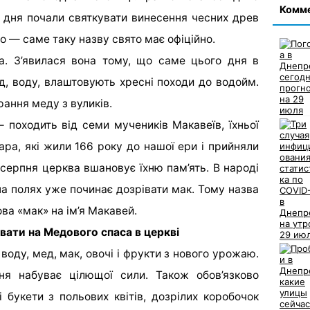
Комм
о дня почали святкувати винесення чесних древ
 — саме таку назву свято має офіційно.
. З’явилася вона тому, що саме цього дня в
д, воду, влаштовують хресні походи до водойм.
ання меду з вуликів.
походить від семи мучеників Макавеїв, їхньої
ара, які жили 166 року до нашої ери і прийняли
 серпня церква вшановує їхню пам’ять. В народі
а полях уже починає дозрівати мак. Тому назва
а «мак» на ім’я Макавей.
вати на Медового спаса в церкві
воду, мед, мак, овочі і фрукти з нового урожаю.
я набуває цілющої сили. Також обов’язково
 букети з польових квітів, дозрілих коробочок