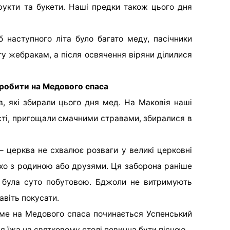
фрукти та букети. Наші предки також цього дня
наступного літа було багато меду, пасічники
у жебракам, а після освячення віряни ділилися
робити на Медового спаса
в, які збирали цього дня мед. На Маковія наші
сті, пригощали смачними стравами, збиралися в
— церква не схвалює розваги у великі церковні
ихо з родиною або друзями. Ця заборона раніше
й була суто побутовою. Бджоли не витримують
авіть покусати.
аме на Медового спаса починається Успенський
ся їжа на святковому столі повинна бути пісною.