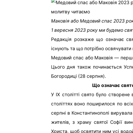
Маковія або Медовий спас 2023 рок
1 вересня 2023 року ми будемо свя
Редакція розкаже що означає свя
існують та що потрібно освячувати
Медовий спас або Маковія — перше 
Цього дня також починається Успе
Богородиці (28 серпня).
Що означає свято
У IX столітті свято було створене 
століттях воно поширилося по всіх
серпні в Константинополі вирувала
жителів, з храму святої Софії вин
Христа, щоб освятити ним усі водой