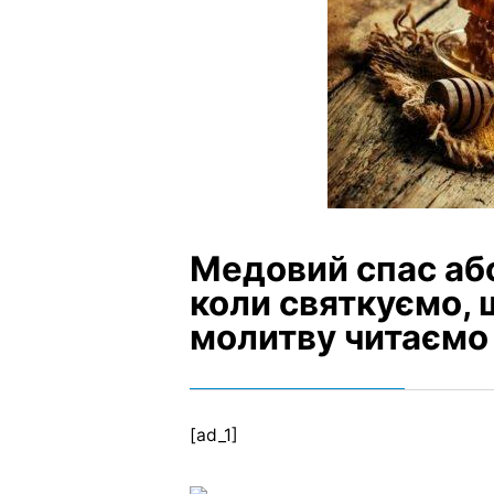
Медовий спас або
коли святкуємо, 
молитву читаємо
[ad_1]