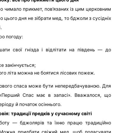
ло чимало прикмет, пов’язаних із цим церковним
о цього дня не зібрати мед, то бджоли з сусідніх
.
ро погоду:
шати свої гнізда і відлітати на південь — до
е закінчується;
го літа можна не боятися лісових пожеж.
дового спаса може бути непередбачуваною. Для
: «Перший Спас має в запасі». Вважалося, що
еріоду й початок осіннього.
я: традиції предків у сучасному світі
оботу — бджолярів та їхню працю традиційно
Можна придбати свіжий мед, щоб поласувати