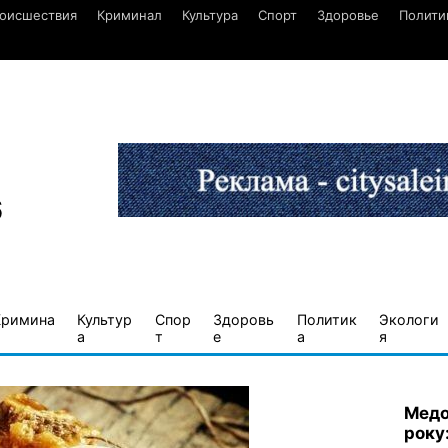
оисшествия
Криминал
Культура
Спорт
Здоровье
Полити
6
Кримина
Культур
Спор
Здоровь
Политик
Экологи
а
т
е
а
я
Медо
року