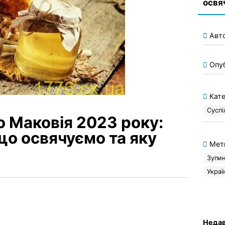
освя
Авт
Опу
Кате
Суспі
 Маковія 2023 року:
що освячуємо та яку
Мет
Зупи
Украї
Недав