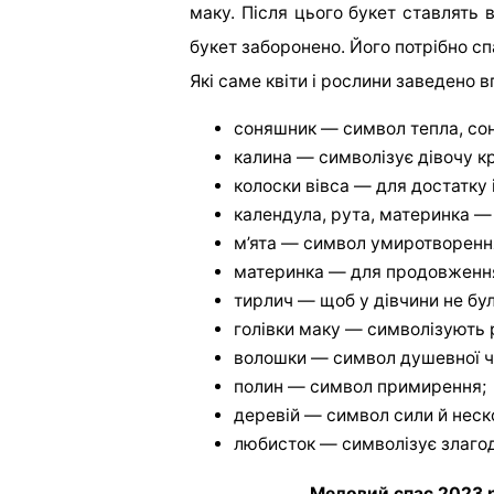
маку. Після цього букет ставлять в
букет заборонено. Його потрібно сп
Які саме квіти і рослини заведено вп
соняшник — символ тепла, сонця
калина — символізує дівочу кр
колоски вівса — для достатку 
календула, рута, материнка — 
м’ята — символ умиротворенн
материнка — для продовженн
тирлич — щоб у дівчини не бул
голівки маку — символізують 
волошки — символ душевної чис
полин — символ примирення;
деревій — символ сили й неск
любисток — символізує злагод
Медовий спас 2023 р