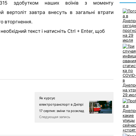
 315 здобутком наших воїнів з моменту
й вертоліт завтра внесуть в загальні втрати
о вторгнення.
еобхідний текст і натисніть Ctrl + Enter, щоб
Як курсує
електротранспорт в Дніпрі
17 серпня: зміни та розклад
Следующая запись