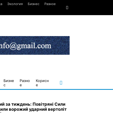
ка
Экология
Бизнес
Разное
Бизне
Разно
Корисн
с
е
е
ий за тиждень: Повітряні Сили
или ворожий ударний вертоліт