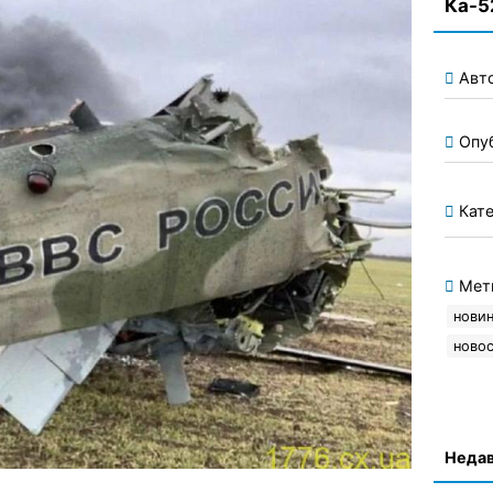
Ка-5
Авт
Опу
Кате
Мет
новин
новос
Недав