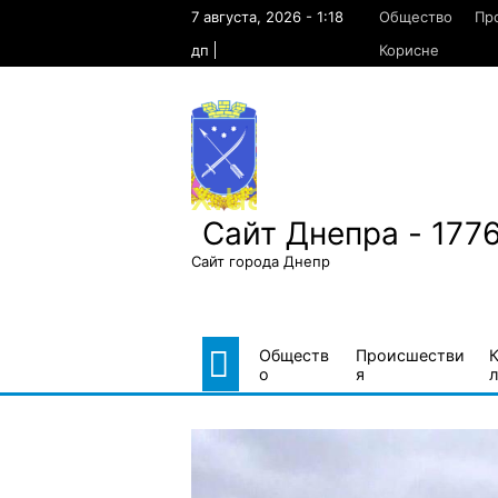
Skip
7 августа, 2026 - 1:18
Общество
Пр
to
content
дп
Корисне
Сайт Днепра - 177
Сайт города Днепр
Обществ
Происшестви
о
я
л