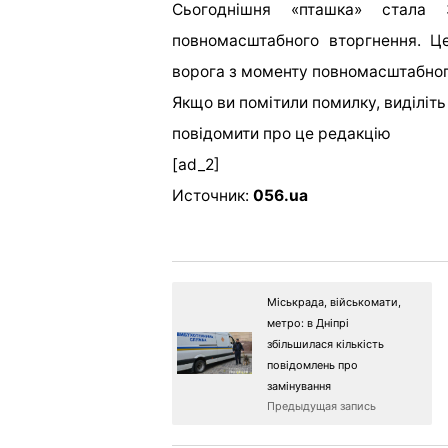
Сьогоднішня «пташка» стала
повномасштабного вторгнення. Це
ворога з моменту повномасштабног
Якщо ви помітили помилку, виділіть н
повідомити про це редакцію
[ad_2]
Источник:
056.ua
Міськрада, військомати,
метро: в Дніпрі
збільшилася кількість
повідомлень про
замінування
Предыдущая запись