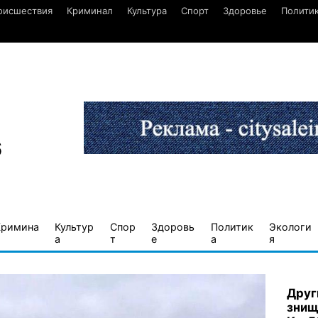
оисшествия
Криминал
Культура
Спорт
Здоровье
Полити
6
Кримина
Культур
Спор
Здоровь
Политик
Экологи
а
т
е
а
я
Друг
знищ