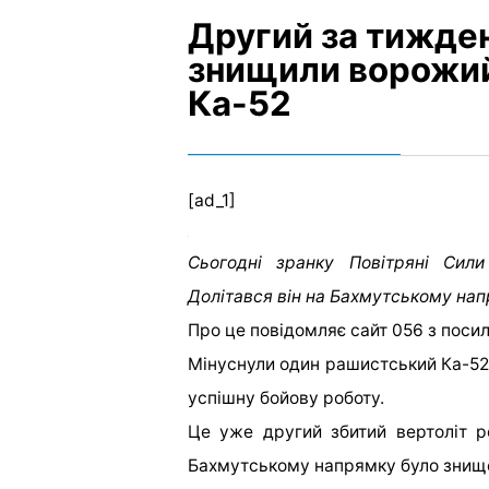
Другий за тижден
знищили ворожий
Ка-52
[ad_1]
Сьогодні зранку Повітряні Сил
Долітався він на Бахмутському нап
Про це повідомляє сайт 056 з поси
Мінуснули один рашистський Ка-52 б
успішну бойову роботу.
Це уже другий збитий вертоліт р
Бахмутському напрямку було знище