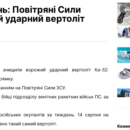
ь: Повітряні Сили
 ударний вертоліт
и знищили ворожий ударний вертоліт Ка-52.
рямку.
ланням на Повітряні Сили ЗСУ.
ійці підрозділу зенітних ракетних військ ПС. за
осійських окупантів за тиждень. 14 серпня на
но такий самий вертоліт.
Комм